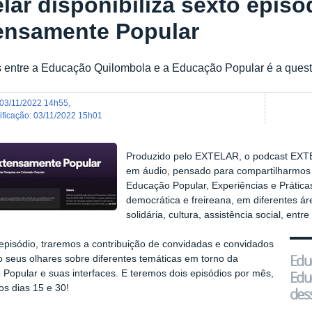
elar disponibiliza sexto epis
ensamente Popular
 entre a Educação Quilombola e a Educação Popular é a quest
03/11/2022 14h55
,
dificação
:
03/11/2022 15h01
Produzido pelo EXTELAR, o podcast E
em áudio, pensado para compartilharmos i
Educação Popular, Experiências e Prática
democrática e freireana, em diferentes á
solidária, cultura, assistência social, entre
pisódio, traremos a contribuição de convidadas e convidados
Edu
o seus olhares sobre diferentes temáticas em torno da
Popular e suas interfaces. E teremos dois episódios por mês,
Edu
s dias 15 e 30! ️
dess