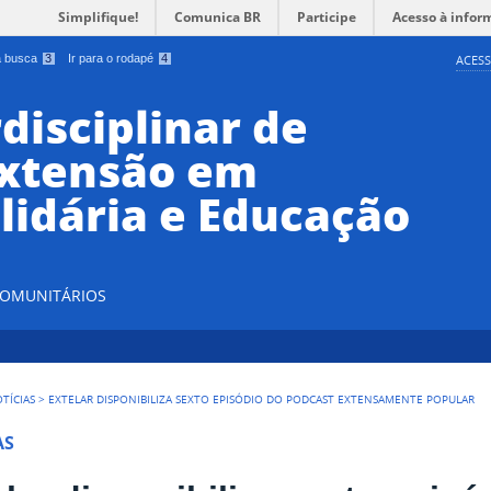
Simplifique!
Comunica BR
Participe
Acesso à infor
 a busca
3
Ir para o rodapé
4
ACESS
disciplinar de
Extensão em
lidária e Educação
 COMUNITÁRIOS
TÍCIAS
>
EXTELAR DISPONIBILIZA SEXTO EPISÓDIO DO PODCAST EXTENSAMENTE POPULAR
AS