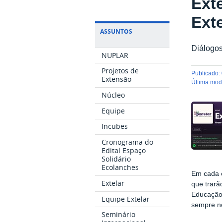
Ext
Ext
ASSUNTOS
Diálogos
NUPLAR
Projetos de
publicado
:
Extensão
última mo
Núcleo
Equipe
Incubes
Cronograma do
Edital Espaço
Solidário
Ecolanches
Em cada e
Extelar
que trarã
Educação 
Equipe Extelar
sempre no
Seminário