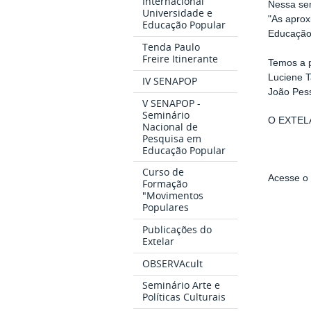
Internacional
Nessa sem
Universidade e
"As aprox
Educação Popular
Educação 
Tenda Paulo
Freire Itinerante
Temos a p
Luciene T
IV SENAPOP
João Pes
V SENAPOP -
Seminário
O EXTELA
Nacional de
Pesquisa em
Educação Popular
Curso de
Acesse o 
Formação
"Movimentos
Populares
Publicações do
Extelar
OBSERVAcult
Seminário Arte e
Políticas Culturais