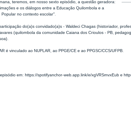
ana, teremos, em nosso sexto episódio, a questão geradora:
imações e os diálogos entre a Educação Quilombola e a
Popular no contexto escolar".
articipação do(a)s convidado(a)s - Waldeci Chagas (historiador, pro
avares (quilombola da comunidade Caiana dos Crioulos - PB, pedagog
soa).
R é vinculado ao NUPLAR, ao PPGE/CE e ao PPGSC/CCS/UFPB.
episódio em: https://spotifyanchor-web.app.link/e/xgVRSmvxEub e ht