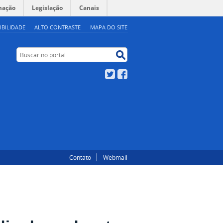
mação
Legislação
Canais
IBILIDADE
ALTO CONTRASTE
MAPA DO SITE
Buscar no portal
Buscar no portal
Twitter
Facebook
Contato
Webmail