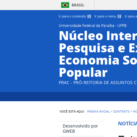
BRASIL
Ir para o conteúdo
1
Ir para o menu
2
Ir para
Universidade Federal da Paraíba - UFPB
Núcleo Inter
Pesquisa e 
Economia So
Popular
PRAC - PRÓ-REITORIA DE ASSUNTOS
VOCÊ ESTÁ AQUI:
PÁGINA INICIAL
>
CONTENTS
>
NO
NOTÍCI
Desenvolvido por
GWEB