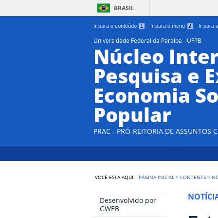
BRASIL
Ir para o conteúdo
1
Ir para o menu
2
Ir para
Universidade Federal da Paraíba - UFPB
Núcleo Inter
Pesquisa e 
Economia So
Popular
PRAC - PRÓ-REITORIA DE ASSUNTOS
VOCÊ ESTÁ AQUI:
PÁGINA INICIAL
>
CONTENTS
>
NO
NOTÍCI
Desenvolvido por
GWEB