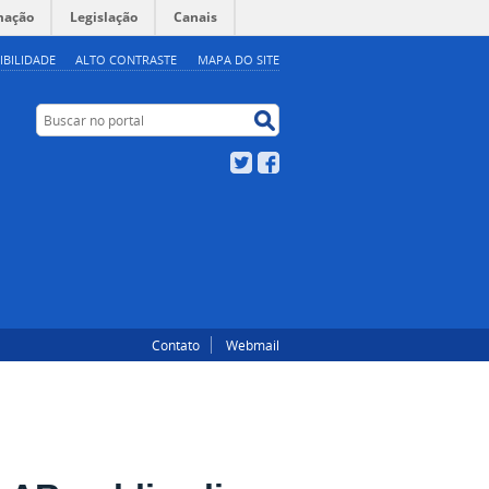
mação
Legislação
Canais
IBILIDADE
ALTO CONTRASTE
MAPA DO SITE
Buscar no portal
Buscar no portal
Twitter
Facebook
Contato
Webmail