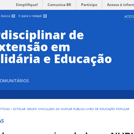
Simplifique!
Comunica BR
Participe
Acesso à infor
 a busca
3
Ir para o rodapé
4
ACESS
disciplinar de
Extensão em
lidária e Educação
 COMUNITÁRIOS
TÍCIAS
>
EXTELAR, GRUPO VINCULADO AO NUPLAR PUBLICA LIVRO DE EDUCAÇÃO POPULAR
AS