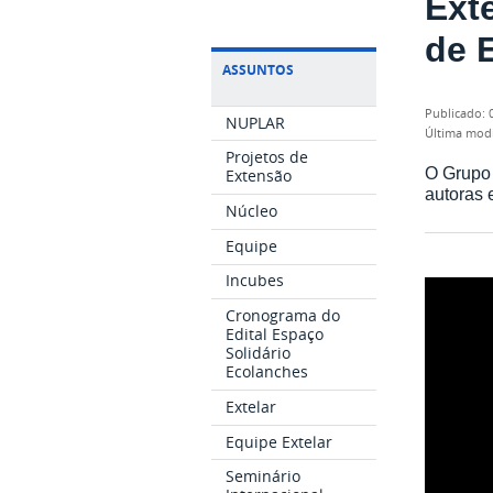
Ext
de 
ASSUNTOS
publicado
:
NUPLAR
última mod
Projetos de
O Grupo 
Extensão
autoras 
Núcleo
Equipe
Incubes
Cronograma do
Edital Espaço
Solidário
Ecolanches
Extelar
Equipe Extelar
Seminário