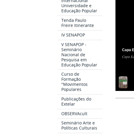
Internacional
Universidade e
Educação Popular
Tenda Paulo
Freire Itinerante
IV SENAPOP
V SENAPOP -
Seminário
Capa E
Nacional de
Capa Ed
Pesquisa em
Educação Popular
Curso de
Formação
"Movimentos
Populares
Publicações do
Extelar
OBSERVAcult
Seminário Arte e
Políticas Culturais