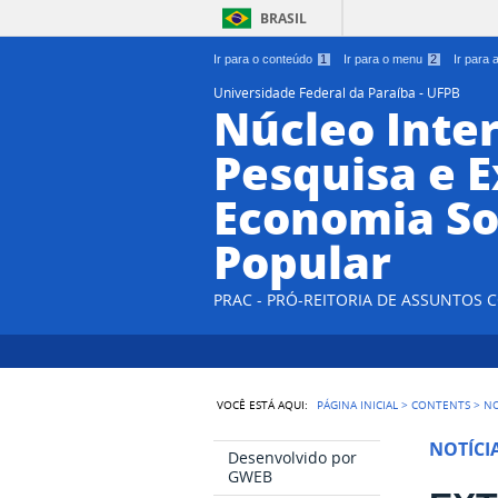
BRASIL
Ir para o conteúdo
1
Ir para o menu
2
Ir para
Universidade Federal da Paraíba - UFPB
Núcleo Inter
Pesquisa e 
Economia So
Popular
PRAC - PRÓ-REITORIA DE ASSUNTOS
VOCÊ ESTÁ AQUI:
PÁGINA INICIAL
>
CONTENTS
>
NO
NOTÍCI
Desenvolvido por
GWEB