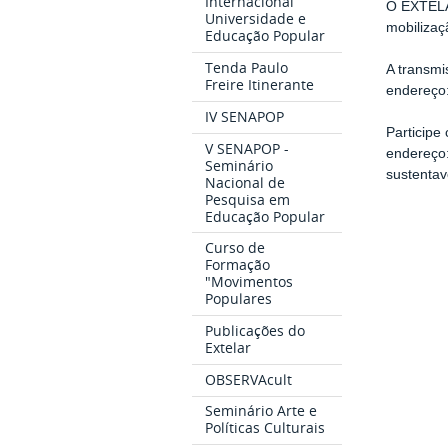
Internacional
O EXTELA
Universidade e
mobilizaç
Educação Popular
Tenda Paulo
A transm
Freire Itinerante
endereço
IV SENAPOP
Particip
V SENAPOP -
endereço:
Seminário
sustentav
Nacional de
Pesquisa em
Educação Popular
Curso de
Formação
"Movimentos
Populares
Publicações do
Extelar
OBSERVAcult
Seminário Arte e
Políticas Culturais