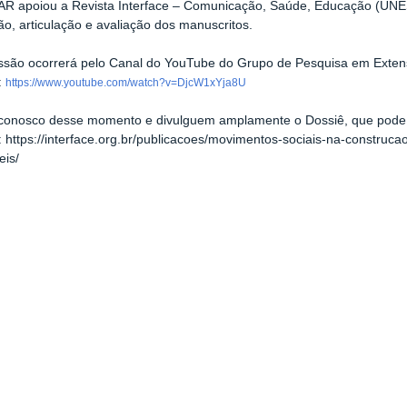
R apoiou a Revista Interface – Comunicação, Saúde, Educação (UNE
ão, articulação e avaliação dos manuscritos.
issão ocorrerá pelo Canal do YouTube do Grupo de Pesquisa em Exte
:
https://www.youtube.com/watch?v=DjcW1xYja8U
e conosco desse momento e divulguem amplamente o Dossiê, que pode
 https://interface.org.br/publicacoes/movimentos-sociais-na-construcao
eis/