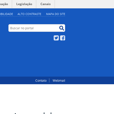
mação
Legislação
Canais
IBILIDADE
ALTO CONTRASTE
MAPA DO SITE
Buscar no portal
Buscar no portal
Twitter
Facebook
Contato
Webmail