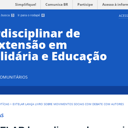
Simplifique!
Comunica BR
Participe
Acesso à infor
 a busca
3
Ir para o rodapé
4
ACESS
disciplinar de
Extensão em
lidária e Educação
 COMUNITÁRIOS
TÍCIAS
>
EXTELAR LANÇA LIVRO SOBRE MOVIMENTOS SOCIAIS COM DEBATE COM AUTORES
AS