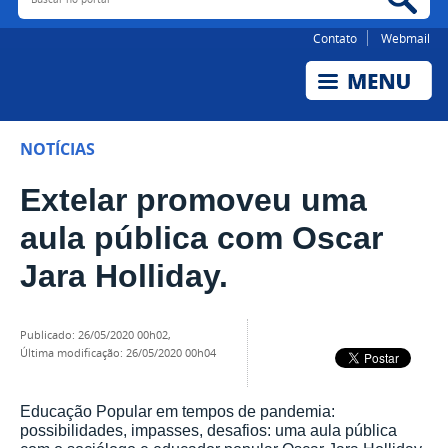
Contato
Webmail
NOTÍCIAS
Extelar promoveu uma
aula pública com Oscar
Jara Holliday.
publicado
:
26/05/2020 00h02
,
última modificação
:
26/05/2020 00h04
Educação Popular em tempos de pandemia:
possibilidades, impasses, desafios: uma aula pública