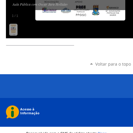
Aula Pública com Oscar Jara Holliday
1
/
1
Voltar para o topo