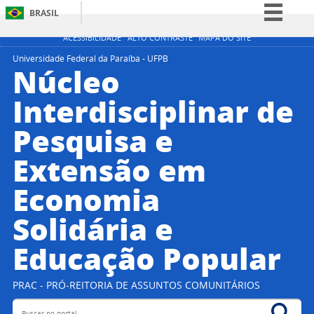
BRASIL
Simplifique!
ACESSIBILIDADE
ALTO CONTRASTE
MAPA DO SITE
Comunica BR
Universidade Federal da Paraíba - UFPB
Núcleo
Participe
Interdisciplinar de
Acesso à informação
Pesquisa e
Legislação
Canais
Extensão em
Economia
Solidária e
Educação Popular
PRAC - PRÓ-REITORIA DE ASSUNTOS COMUNITÁRIOS
Buscar no portal
Bus