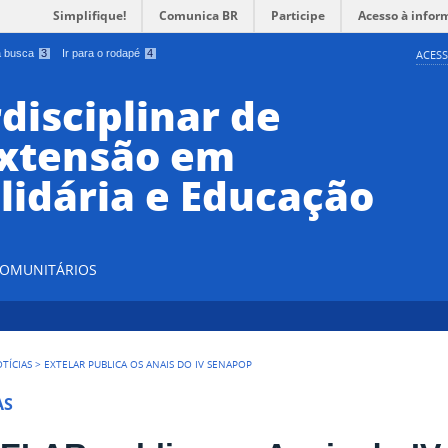
Simplifique!
Comunica BR
Participe
Acesso à infor
 a busca
3
Ir para o rodapé
4
ACESS
disciplinar de
Extensão em
lidária e Educação
 COMUNITÁRIOS
TÍCIAS
>
EXTELAR PUBLICA OS ANAIS DO IV SENAPOP
AS