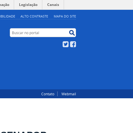
mação
Legislação
Canais
IBILIDADE
ALTO CONTRASTE
MAPA DO SITE
Buscar no portal
Buscar no portal
Twitter
Facebook
Contato
Webmail