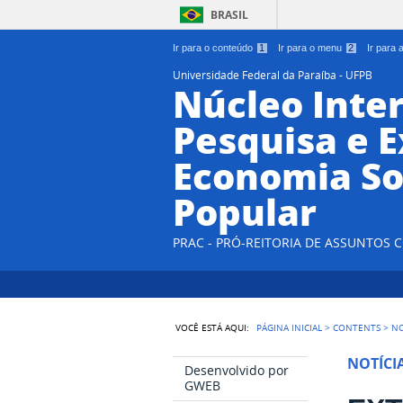
BRASIL
Ir para o conteúdo
1
Ir para o menu
2
Ir para
Universidade Federal da Paraíba - UFPB
Núcleo Inter
Pesquisa e 
Economia So
Popular
PRAC - PRÓ-REITORIA DE ASSUNTOS
VOCÊ ESTÁ AQUI:
PÁGINA INICIAL
>
CONTENTS
>
NO
NOTÍCI
Desenvolvido por
GWEB