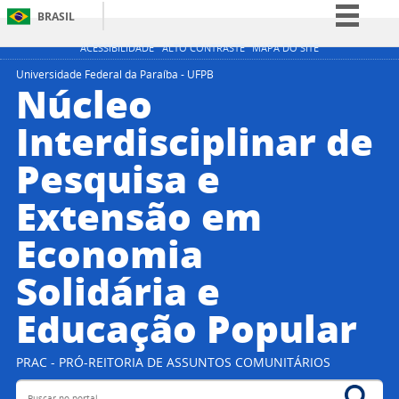
BRASIL
Simplifique!
ACESSIBILIDADE
ALTO CONTRASTE
MAPA DO SITE
Comunica BR
Universidade Federal da Paraíba - UFPB
Núcleo
Participe
Interdisciplinar de
Acesso à informação
Pesquisa e
Legislação
Canais
Extensão em
Economia
Solidária e
Educação Popular
PRAC - PRÓ-REITORIA DE ASSUNTOS COMUNITÁRIOS
Buscar no portal
Bus