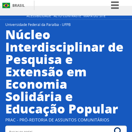
BRASIL
Simplifique!
ACESSIBILIDADE
ALTO CONTRASTE
MAPA DO SITE
Comunica BR
Universidade Federal da Paraíba - UFPB
Núcleo
Participe
Interdisciplinar de
Acesso à informação
Pesquisa e
Legislação
Canais
Extensão em
Economia
Solidária e
Educação Popular
PRAC - PRÓ-REITORIA DE ASSUNTOS COMUNITÁRIOS
Buscar no portal
Bus