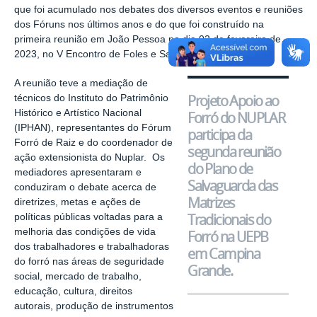
que foi acumulado nos debates dos diversos eventos e reuniões
dos Fóruns nos últimos anos e do que foi construído na
primeira reunião em João Pessoa no dia 02 de fevereiro de
2023, no V Encontro de Foles e Sanfonas.
A reunião teve a mediação de
Projeto Apoio ao
técnicos do Instituto do Patrimônio
Histórico e Artístico Nacional
Forró do NUPLAR
(IPHAN), representantes do Fórum
participa da
Forró de Raiz e do coordenador de
segunda reunião
ação extensionista do Nuplar. Os
do Plano de
mediadores apresentaram e
Salvaguarda das
conduziram o debate acerca de
Matrizes
diretrizes, metas e ações de
Tradicionais do
políticas públicas voltadas para a
melhoria das condições de vida
Forró na UEPB
dos trabalhadores e trabalhadoras
em Campina
do forró nas áreas de seguridade
Grande.
social, mercado de trabalho,
educação, cultura, direitos
autorais, produção de instrumentos