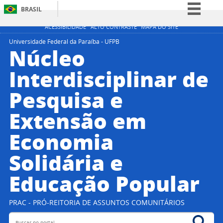
BRASIL
Simplifique!
ACESSIBILIDADE
ALTO CONTRASTE
MAPA DO SITE
Comunica BR
Universidade Federal da Paraíba - UFPB
Núcleo
Participe
Interdisciplinar de
Acesso à informação
Pesquisa e
Legislação
Canais
Extensão em
Economia
Solidária e
Educação Popular
PRAC - PRÓ-REITORIA DE ASSUNTOS COMUNITÁRIOS
Buscar no portal
Bus