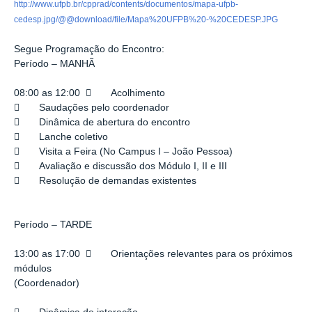
http://www.ufpb.br/cpprad/contents/documentos/mapa-ufpb-
cedesp.jpg/@@download/file/Mapa%20UFPB%20-%20CEDESP.JPG
Segue Programação do Encontro:
Período – MANHÃ
08:00 as 12:00  Acolhimento
 Saudações pelo coordenador
 Dinâmica de abertura do encontro
 Lanche coletivo
 Visita a Feira (No Campus I – João Pessoa)
 Avaliação e discussão dos Módulo I, II e III
 Resolução de demandas existentes
Período – TARDE
13:00 as 17:00  Orientações relevantes para os próximos
módulos
(Coordenador)