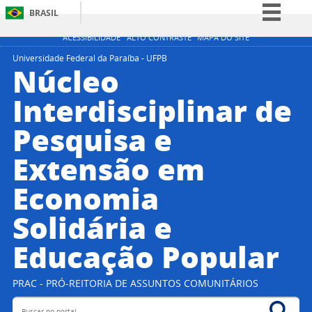
BRASIL
Simplifique!
ACESSIBILIDADE
ALTO CONTRASTE
MAPA DO SITE
Comunica BR
Universidade Federal da Paraíba - UFPB
Núcleo
Participe
Interdisciplinar de
Acesso à informação
Pesquisa e
Legislação
Canais
Extensão em
Economia
Solidária e
Educação Popular
PRAC - PRÓ-REITORIA DE ASSUNTOS COMUNITÁRIOS
Buscar no portal
Bus