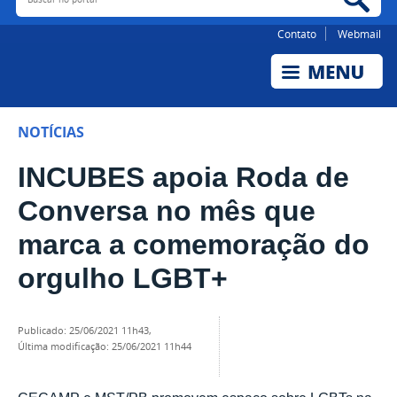
Contato
Webmail
NOTÍCIAS
INCUBES apoia Roda de
Conversa no mês que
marca a comemoração do
orgulho LGBT+
publicado
:
25/06/2021 11h43
,
última modificação
:
25/06/2021 11h44