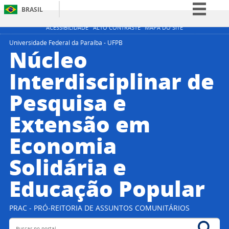
BRASIL
Simplifique!
ACESSIBILIDADE
ALTO CONTRASTE
MAPA DO SITE
Comunica BR
Universidade Federal da Paraíba - UFPB
Núcleo
Participe
Interdisciplinar de
Acesso à informação
Pesquisa e
Legislação
Canais
Extensão em
Economia
Solidária e
Educação Popular
PRAC - PRÓ-REITORIA DE ASSUNTOS COMUNITÁRIOS
Buscar no portal
Bus