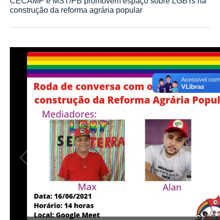
CECAMP e MST/PB promovem espaço sobre LGBTs na
construção da reforma agrária popular