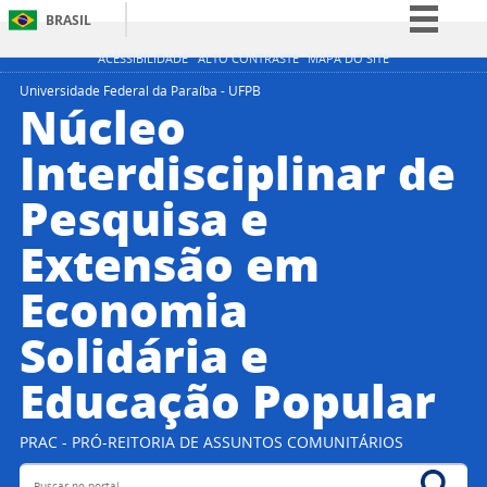
BRASIL
Simplifique!
ACESSIBILIDADE
ALTO CONTRASTE
MAPA DO SITE
Comunica BR
Universidade Federal da Paraíba - UFPB
Núcleo
Participe
Interdisciplinar de
Acesso à informação
Pesquisa e
Legislação
Canais
Extensão em
Economia
Solidária e
Educação Popular
PRAC - PRÓ-REITORIA DE ASSUNTOS COMUNITÁRIOS
Buscar no portal
Bus