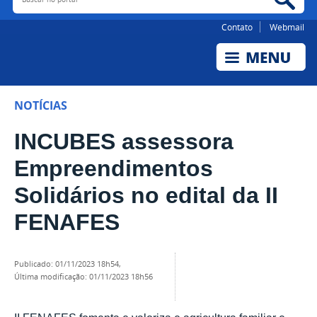
Contato
Webmail
NOTÍCIAS
INCUBES assessora
Empreendimentos
Solidários no edital da II
FENAFES
publicado
:
01/11/2023 18h54
,
última modificação
:
01/11/2023 18h56