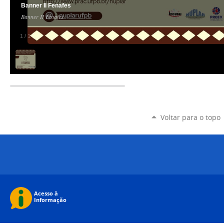
Banner II Fenafes
Banner II Fenafes
1
/
1
Voltar para o topo