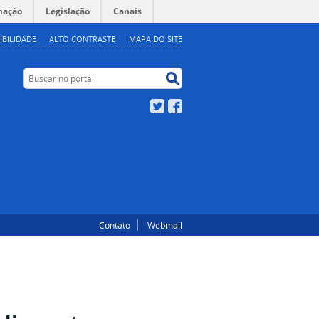
mação
Legislação
Canais
IBILIDADE
ALTO CONTRASTE
MAPA DO SITE
Buscar no portal
Buscar no portal
Twitter
Facebook
Contato
Webmail