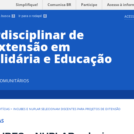
Simplifique!
Comunica BR
Participe
Acesso à infor
 a busca
3
Ir para o rodapé
4
ACESS
disciplinar de
Extensão em
lidária e Educação
 COMUNITÁRIOS
TÍCIAS
>
INCUBES E NUPLAR SELECIONAM DISCENTES PARA PROJETOS DE EXTENSÃO
AS