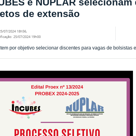
UBES e NUPLAR selecionam d
jetos de extensão
25/07/2024 18h56
,
ificação
:
25/07/2024 19h00
tem por objetivo selecionar discentes para vagas de bolsistas e