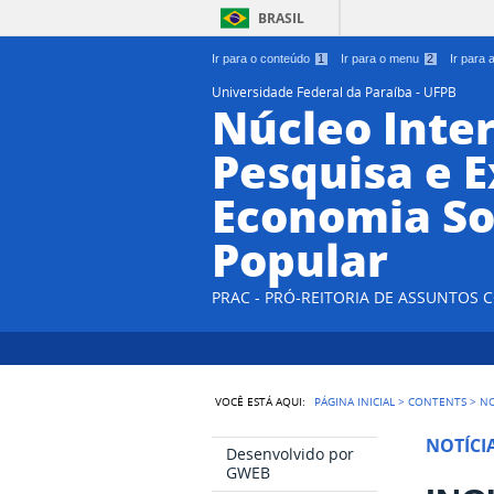
BRASIL
Ir para o conteúdo
1
Ir para o menu
2
Ir para
Universidade Federal da Paraíba - UFPB
Núcleo Inter
Pesquisa e 
Economia So
Popular
PRAC - PRÓ-REITORIA DE ASSUNTOS
VOCÊ ESTÁ AQUI:
PÁGINA INICIAL
>
CONTENTS
>
NO
NOTÍCI
Desenvolvido por
GWEB