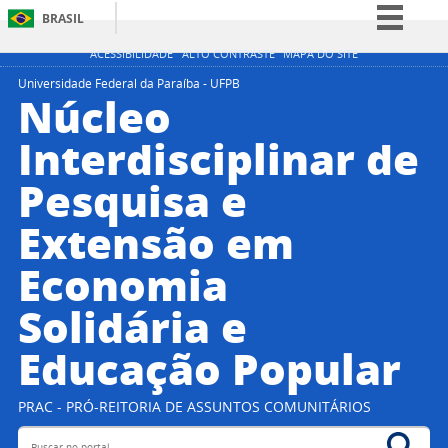
BRASIL
Simplifique!
ACESSIBILIDADE
ALTO CONTRASTE
MAPA DO SITE
Comunica BR
Universidade Federal da Paraíba - UFPB
Núcleo
Participe
Interdisciplinar de
Acesso à informação
Pesquisa e
Legislação
Canais
Extensão em
Economia
Solidária e
Educação Popular
PRAC - PRÓ-REITORIA DE ASSUNTOS COMUNITÁRIOS
Buscar no portal
Bus