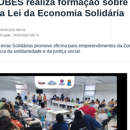
UBES realiza formação sobr
a Lei da Economia Solidária
29/04/2025 08h54
,
ificação
:
29/04/2025 09h14
Feiras Solidárias promove oficina para empreendimentos da Zo
cia da solidariedade e da justiça social.