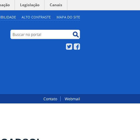
mação
Legislação
Canais
IBILIDADE
ALTO CONTRASTE
MAPA DO SITE
Buscar no portal
Buscar no portal
Twitter
Facebook
Contato
Webmail
A