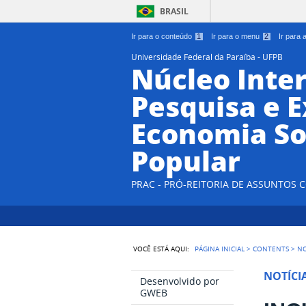
BRASIL
Ir para o conteúdo
1
Ir para o menu
2
Ir para
Universidade Federal da Paraíba - UFPB
Núcleo Inter
Pesquisa e 
Economia So
Popular
PRAC - PRÓ-REITORIA DE ASSUNTOS
VOCÊ ESTÁ AQUI:
PÁGINA INICIAL
>
CONTENTS
>
NO
NOTÍCI
Desenvolvido por
GWEB