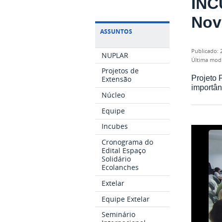
INC
Nov
ASSUNTOS
publicado
:
NUPLAR
última mod
Projetos de
Projeto 
Extensão
importân
Núcleo
Equipe
Incubes
Cronograma do
Edital Espaço
Solidário
Ecolanches
Extelar
Equipe Extelar
Seminário