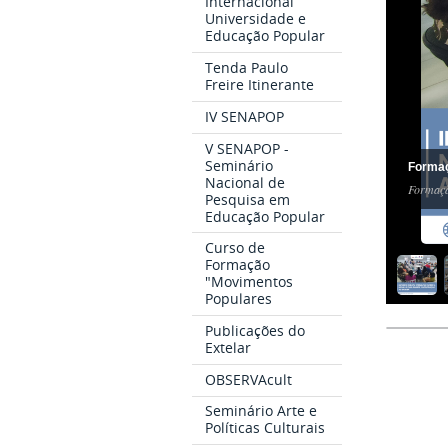
Internacional
Universidade e
Educação Popular
Tenda Paulo
Freire Itinerante
IV SENAPOP
V SENAPOP -
Seminário
Formaç
Nacional de
Formaçã
Pesquisa em
Educação Popular
Curso de
Formação
"Movimentos
Populares
Publicações do
Extelar
OBSERVAcult
Seminário Arte e
Políticas Culturais