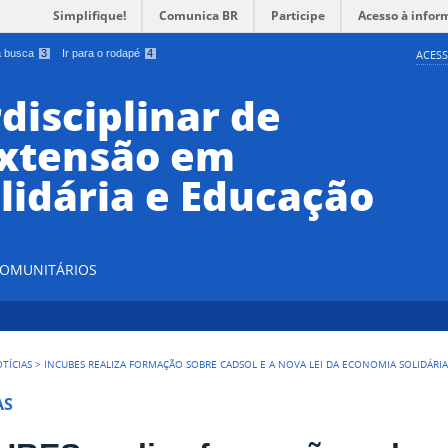
Simplifique!
Comunica BR
Participe
Acesso à infor
 a busca
3
Ir para o rodapé
4
ACESS
disciplinar de
Extensão em
lidária e Educação
 COMUNITÁRIOS
TÍCIAS
>
INCUBES REALIZA FORMAÇÃO SOBRE CADSOL E A NOVA LEI DA ECONOMIA SOLIDÁRI
AS