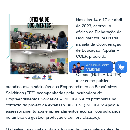
Nos dias 14 e 17 de abril
de 2023, ocorreu a
oficina de Elaboração de
Documentos, realizada
na sala da Coordenação
de Educação Popular –
COEP, prédio da
Reitoria/UFPB. A oficina,
ministrada pela Profª. Íris
Gomes (NUPLAR/UFPB),
teve como público
atendido os/as sócios/as dos Empreendimentos Econômicos
Solidários (EES) acompanhados pela Incubadora de
Empreendimentos Solidários – INCUBES e foi promovida no
contexto do projeto de extensão "AGEES" (INCUBES: Apoio e
assessoramento aos empreendimentos econômicos solidários
no âmbito da gestão, produção e comercialização).
O objetivo principal da oficina foi orientar os/as integrantes de