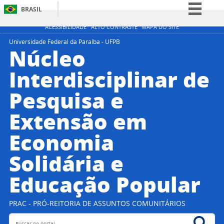
BRASIL
Simplifique!
ACESSIBILIDADE
ALTO CONTRASTE
MAPA DO SITE
Comunica BR
Universidade Federal da Paraíba - UFPB
Núcleo
Participe
Interdisciplinar de
Acesso à informação
Pesquisa e
Legislação
Canais
Extensão em
Economia
Solidária e
Educação Popular
PRAC - PRÓ-REITORIA DE ASSUNTOS COMUNITÁRIOS
Buscar no portal
Bus