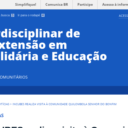
Simplifique!
Comunica BR
Participe
Acesso à infor
 a busca
3
Ir para o rodapé
4
ACESS
disciplinar de
Extensão em
lidária e Educação
 COMUNITÁRIOS
TÍCIAS
>
INCUBES REALIZA VISITA À COMUNIDADE QUILOMBOLA SENHOR DO BONFIM
AS