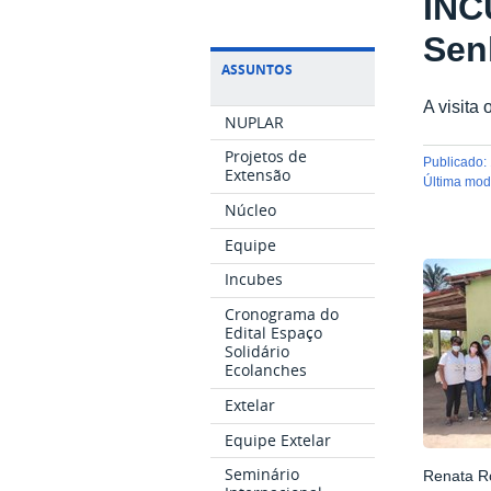
INC
Sen
ASSUNTOS
A visita
NUPLAR
Projetos de
publicado
:
Extensão
última mo
Núcleo
Equipe
Incubes
Cronograma do
Edital Espaço
Solidário
Ecolanches
Extelar
Equipe Extelar
Seminário
Renata Ro