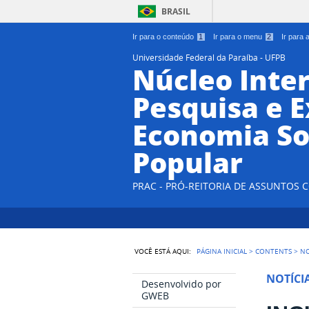
BRASIL
Ir para o conteúdo
1
Ir para o menu
2
Ir para
Universidade Federal da Paraíba - UFPB
Núcleo Inter
Pesquisa e 
Economia So
Popular
PRAC - PRÓ-REITORIA DE ASSUNTOS
VOCÊ ESTÁ AQUI:
PÁGINA INICIAL
>
CONTENTS
>
NO
NOTÍCI
Desenvolvido por
GWEB