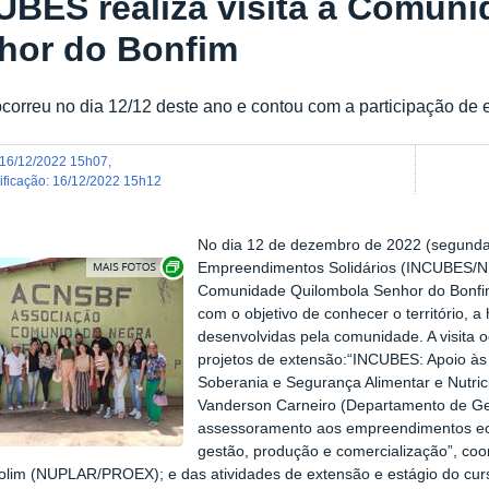
UBES realiza visita à Comun
hor do Bonfim
 ocorreu no dia 12/12 deste ano e contou com a participação de
16/12/2022 15h07
,
dificação
:
16/12/2022 15h12
No dia 12 de dezembro de 2022 (segunda-
Exibir carrossel de imagens
Empreendimentos Solidários (INCUBES/N
Comunidade Quilombola Senhor do Bonfim,
com o objetivo de conhecer o território, a 
desenvolvidas pela comunidade. A visita 
projetos de extensão:“INCUBES: Apoio às
Soberania e Segurança Alimentar e Nutrici
Vanderson Carneiro (Departamento de Ge
assessoramento aos empreendimentos eco
gestão, produção e comercialização”, coo
lim (NUPLAR/PROEX); e das atividades de extensão e estágio do curs