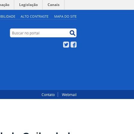
mação
Legislação
Canais
IBILIDADE
ALTO CONTRASTE
MAPA DO SITE
Buscar no portal
Buscar no portal
Twitter
Facebook
Contato
Webmail