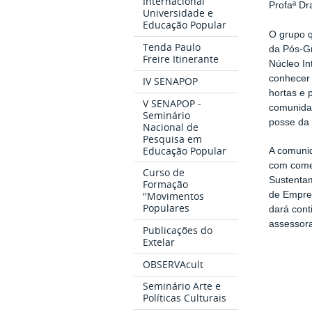
Internacional
Profaª Dr
Universidade e
Educação Popular
O grupo q
Tenda Paulo
da Pós-Gr
Freire Itinerante
Núcleo In
conhecer 
IV SENAPOP
hortas e 
V SENAPOP -
comunidad
Seminário
posse da 
Nacional de
Pesquisa em
Educação Popular
A comunid
com comer
Curso de
Sustentam
Formação
de Empre
"Movimentos
Populares
dará cont
assessor
Publicações do
Extelar
OBSERVAcult
Seminário Arte e
Políticas Culturais