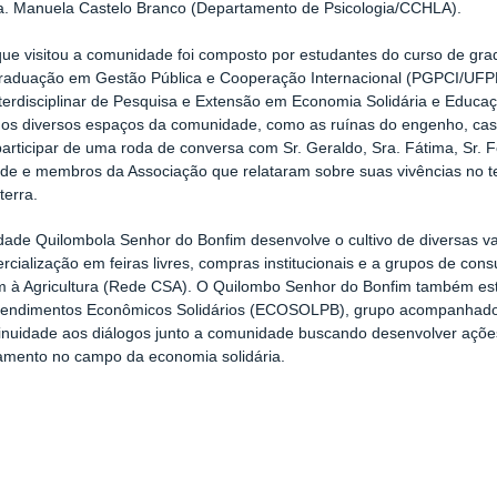
a. Manuela Castelo Branco (Departamento de Psicologia/CCHLA).
ue visitou a comunidade foi composto por estudantes do curso de gra
aduação em Gestão Pública e Cooperação Internacional (PGPCI/UFPB)
terdisciplinar de Pesquisa e Extensão em Economia Solidária e Edu
os diversos espaços da comunidade, como as ruínas do engenho, casa d
participar de uma roda de conversa com Sr. Geraldo, Sra. Fátima, Sr.
e e membros da Associação que relataram sobre suas vivências no ter
terra.
ade Quilombola Senhor do Bonfim desenvolve o cultivo de diversas vari
cialização em feiras livres, compras institucionais e a grupos de c
 à Agricultura (Rede CSA). O Quilombo Senhor do Bonfim também est
endimentos Econômicos Solidários (ECOSOLPB), grupo acompanhado pe
inuidade aos diálogos junto a comunidade buscando desenvolver ações
amento no campo da economia solidária.