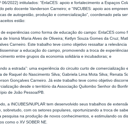
 06/2022)
intitulados:
“EnlaCES: apoio e fortalecimento a Espaços Col
do pelo docente Vanderson Carneiro; e
“
INCUBES: apoio aos empreend
icas de autogestão, produção e comercialização”, coordenado pela ser
 aceitos estão:
 de experiências como forma de educação do campo: EnlaCES como fe
ia de Irismá Maria Alves de Oliveira; Ketlyn Souza Gomes da Cruz; Ma
lves Carneiro. Este trabalho teve como objetivo ressaltar a relevânci
disseminar a educação do campo, promovendo a troca de experiência
cimento entre grupos da economia solidária e incubadoras; e
ndo a estrada”: uma experiência do circuito curto de comercialização
ia de Raquel do Nascimento Silva; Gabriela Lima Mota Silva; Renata S
rson Gonçalves Carneiro. Já este trabalho teve como objetivo discorre
cialização desde o território da Associação Quilombo Senhor do Bonfi
ípio de João Pessoa/PB.
do, a INCUBES/NUPLAR tem desenvolvido seus trabalhos de extensão 
, sobretudo, com os setores populares, oportunizando a troca de sab
a pesquisa na produção de novos conhecimentos, e estimulando os di
os como o XV SOBER NE.