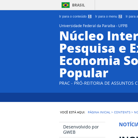
BRASIL
Ir para o conteúdo
1
Ir para o menu
2
Ir para
Universidade Federal da Paraíba - UFPB
Núcleo Inter
Pesquisa e 
Economia So
Popular
PRAC - PRÓ-REITORIA DE ASSUNTOS
VOCÊ ESTÁ AQUI:
PÁGINA INICIAL
>
CONTENTS
>
NO
NOTÍCI
Desenvolvido por
GWEB