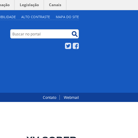
mação
Legislação
Canais
IBILIDADE
ALTO CONTRASTE
MAPA DO SITE
Buscar no portal
Buscar no portal
Twitter
Facebook
Contato
Webmail