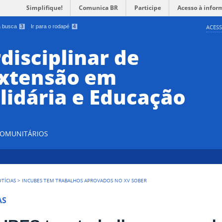
Simplifique!
Comunica BR
Participe
Acesso à infor
 a busca
3
Ir para o rodapé
4
ACESS
disciplinar de
Extensão em
lidária e Educação
 COMUNITÁRIOS
TÍCIAS
>
INCUBES TEM TRABALHOS APROVADOS NO XV SOBER
AS