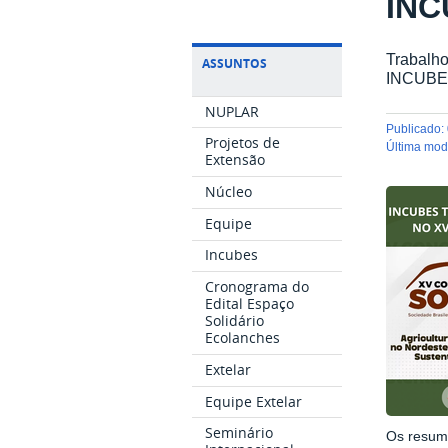
INC
Trabalho
ASSUNTOS
INCUB
NUPLAR
publicado
:
Projetos de
última mo
Extensão
Núcleo
Equipe
Incubes
Cronograma do
Edital Espaço
Solidário
Ecolanches
Extelar
Equipe Extelar
Seminário
Os resumo