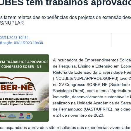
UBES tem trabalhos aprova
s fazem relatos das experiências dos projetos de extensão des
ES/NUPLAR
03/11/2023 10h34
,
dificação
:
03/11/2023 10h38
A Incubadora de Empreendimentos Solidári
de Pesquisa, Ensino e Extensão em Econo
Reitoria de Extensão da Universidade Fed
(INCUBES/NUPLAR/PROEX/UFPB) teve 2 (
no XV Congresso SOBER-NE (Sociedade Br
Sociologia Rural), com o tema “Agricultur
inovação, desenvolvimento sustentável e 
realizado na Unidade Acadêmica de Serra
de Pernambuco (UAST/UFRPE), na cidade 
e 24 de novembro de 2023.
s expandidos aprovados são resultados das experiências vivenciadas 