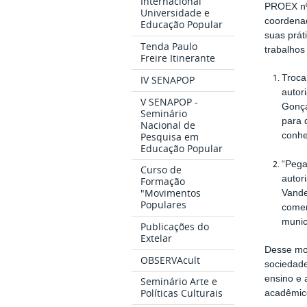
Internacional
PROEX nº
Universidade e
coordena
Educação Popular
suas prát
Tenda Paulo
trabalhos
Freire Itinerante
Troca
IV SENAPOP
autor
V SENAPOP -
Gonça
Seminário
para 
Nacional de
Pesquisa em
conhe
Educação Popular
“Pega
Curso de
autor
Formação
"Movimentos
Vande
Populares
comer
munic
Publicações do
Extelar
Desse mo
OBSERVAcult
sociedade
ensino e 
Seminário Arte e
Políticas Culturais
acadêmic