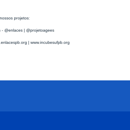
nossos projetos:
m - @enlaces
|
@projetoagees
w.enlacespb.org
| www.incubesufpb.org