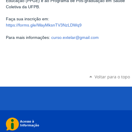
Educação (PPGE) e ao Programa de Pós-graduação em Saúde
Coletiva da UFPB.
Faça sua inscrição em:
https://forms.gle/WayMksnTV3NzLDWq9
Para mais informações:
curso.extelar@gmail.com
Voltar para o topo