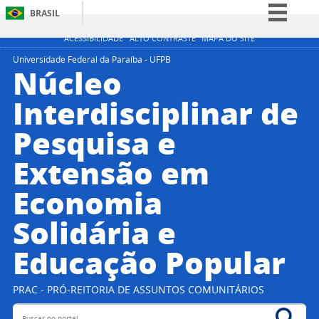
BRASIL
Simplifique!
ACESSIBILIDADE
ALTO CONTRASTE
MAPA DO SITE
Comunica BR
Universidade Federal da Paraíba - UFPB
Núcleo
Participe
Interdisciplinar de
Acesso à informação
Pesquisa e
Legislação
Canais
Extensão em
Economia
Solidária e
Educação Popular
PRAC - PRÓ-REITORIA DE ASSUNTOS COMUNITÁRIOS
Buscar no portal
Bus