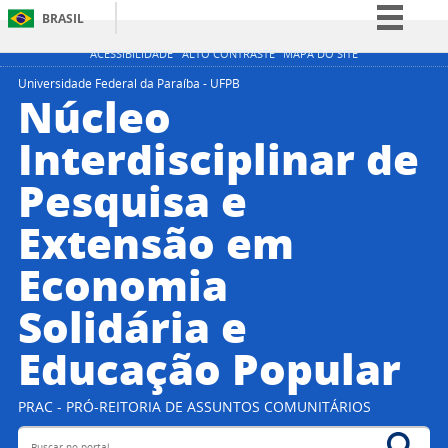
BRASIL
Simplifique!
ACESSIBILIDADE
ALTO CONTRASTE
MAPA DO SITE
Comunica BR
Universidade Federal da Paraíba - UFPB
Núcleo
Participe
Interdisciplinar de
Acesso à informação
Pesquisa e
Legislação
Canais
Extensão em
Economia
Solidária e
Educação Popular
PRAC - PRÓ-REITORIA DE ASSUNTOS COMUNITÁRIOS
Buscar no portal
Bus