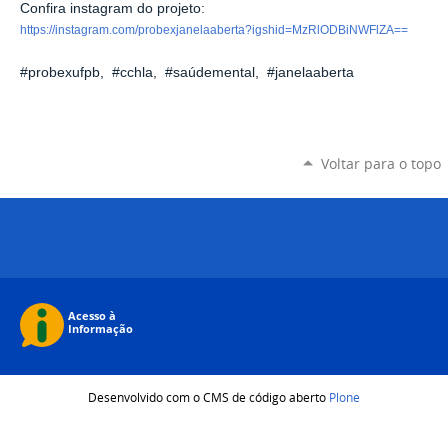
Confira instagram do projeto:
https://instagram.com/probexjanelaaberta?igshid=MzRlODBiNWFlZA==
#probexufpb, #cchla, #saúdemental, #janelaaberta
Voltar para o topo
Desenvolvido com o CMS de código aberto
Plone