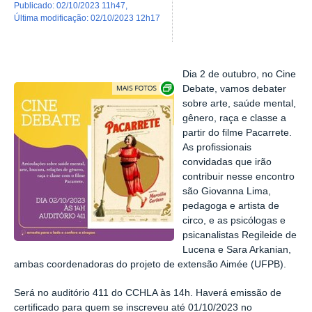
publicado
:
02/10/2023 11h47
,
última modificação
:
02/10/2023 12h17
Dia 2 de outubro, no Cine
Exibir carrossel de imagens
Debate, vamos debater
sobre arte, saúde mental,
gênero, raça e classe a
partir do filme Pacarrete.
As profissionais
convidadas que irão
contribuir nesse encontro
são Giovanna Lima,
pedagoga e artista de
circo, e as psicólogas e
psicanalistas Regileide de
Lucena e Sara Arkanian,
ambas coordenadoras do projeto de extensão Aimée (UFPB).
Será no auditório 411 do CCHLA às 14h. Haverá emissão de
certificado para quem se inscreveu até 01/10/2023 no