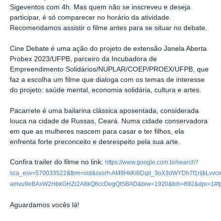
Sigeventos com 4h. Mas quem não se inscreveu e deseja
participar, é só comparecer no horário da atividade.
Recomendamos assistir o filme antes para se situar no debate.
Cine Debate é uma ação do projeto de extensão Janela Aberta
Probex 2023/UFPB, parceiro da Incubadora de
Empreendimento Solidários/NUPLAR/COEP/PROEX/UFPB, que
faz a escolha um filme que dialoga com os temas de interesse
do projeto: saúde mental, economia solidária, cultura e artes.
Pacarrete é uma bailarina clássica aposentada, considerada
louca na cidade de Russas, Ceará. Numa cidade conservadora
em que as mulheres nascem para casar e ter filhos, ela
enfrenta forte preconceito e desrespeito pela sua arte.
Confira trailer do filme no link:
https://www.google.com.br/search?
sca_esv=570033522&tbm=vid&sxsrf=AM9HkKl8DqiI_3oX3dWYDh7f1rljkLvv
amvu9eBAxW2HbkGHZr2A8kQ8ccDegQISBAD&biw=1920&bih=892&dpr=1#fpstat
Aguardamos vocês lá!