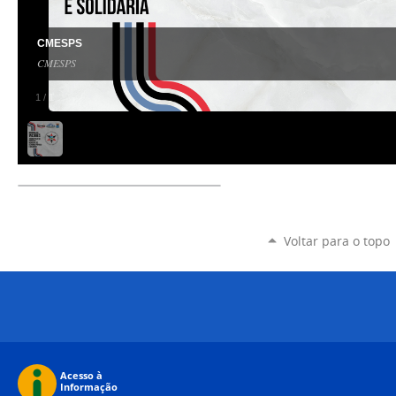
CMESPS
CMESPS
1
/
1
Voltar para o topo