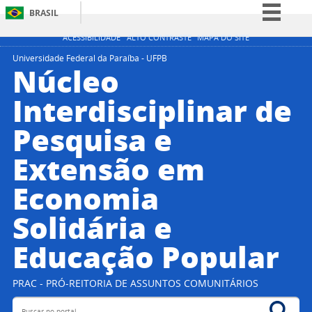
BRASIL
Simplifique!
ACESSIBILIDADE
ALTO CONTRASTE
MAPA DO SITE
Comunica BR
Universidade Federal da Paraíba - UFPB
Núcleo
Participe
Interdisciplinar de
Acesso à informação
Pesquisa e
Legislação
Canais
Extensão em
Economia
Solidária e
Educação Popular
PRAC - PRÓ-REITORIA DE ASSUNTOS COMUNITÁRIOS
Buscar no portal
Bus