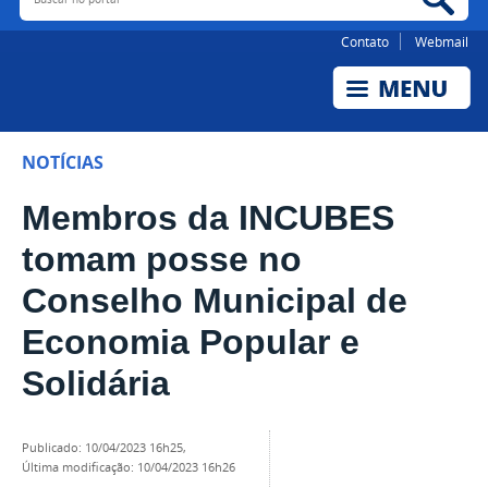
Contato
Webmail
NOTÍCIAS
Membros da INCUBES
tomam posse no
Conselho Municipal de
Economia Popular e
Solidária
publicado
:
10/04/2023 16h25
,
última modificação
:
10/04/2023 16h26