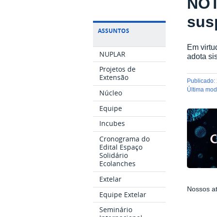
NOT
sus
ASSUNTOS
Em virtu
NUPLAR
adota si
Projetos de
Extensão
publicado
:
última mo
Núcleo
Equipe
Incubes
Cronograma do
Edital Espaço
Solidário
Ecolanches
Extelar
Nossos at
Equipe Extelar
Seminário