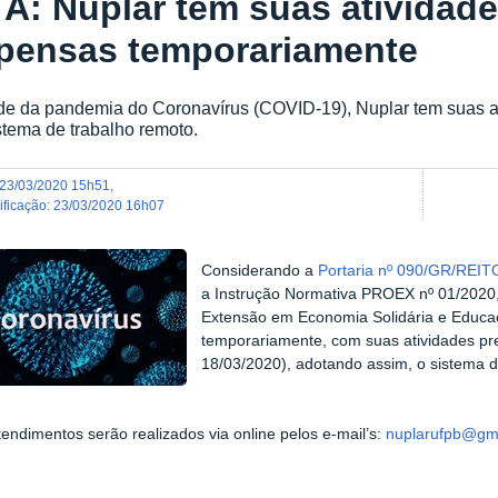
A: Nuplar tem suas atividade
pensas temporariamente
de da pandemia do Coronavírus (COVID-19), Nuplar tem suas a
stema de trabalho remoto.
23/03/2020 15h51
,
dificação
:
23/03/2020 16h07
Considerando a
Portaria nº 090/GR/REI
a Instrução Normativa PROEX nº 01/2020, 
Extensão em Economia Solidária e Educaç
temporariamente, com suas atividades pr
18/03/2020), adotando assim, o sistema 
endimentos serão realizados via
online
pelos
e-mail’s:
nuplarufpb@gm