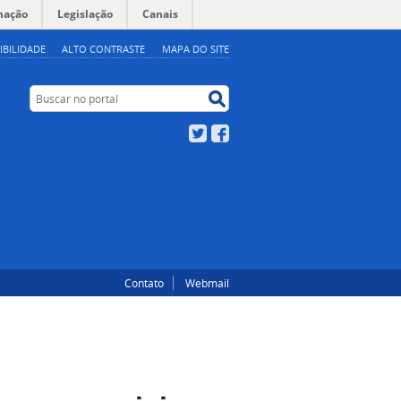
mação
Legislação
Canais
IBILIDADE
ALTO CONTRASTE
MAPA DO SITE
Buscar no portal
Buscar no portal
Twitter
Facebook
Contato
Webmail