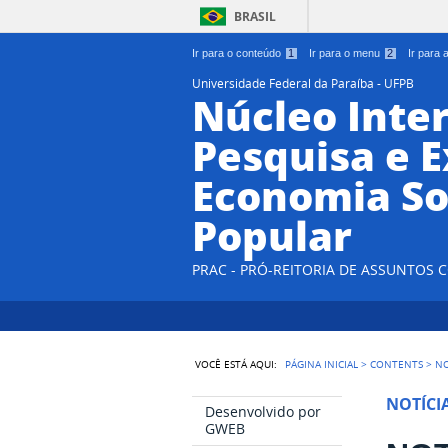
BRASIL
Ir para o conteúdo
1
Ir para o menu
2
Ir para
Universidade Federal da Paraíba - UFPB
Núcleo Inter
Pesquisa e 
Economia So
Popular
PRAC - PRÓ-REITORIA DE ASSUNTOS
VOCÊ ESTÁ AQUI:
PÁGINA INICIAL
>
CONTENTS
>
NO
NOTÍCI
Desenvolvido por
GWEB