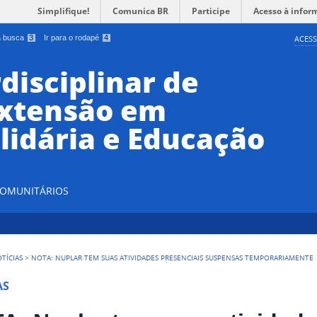
Simplifique!
Comunica BR
Participe
Acesso à infor
 a busca
3
Ir para o rodapé
4
ACESS
disciplinar de
Extensão em
lidária e Educação
 COMUNITÁRIOS
TÍCIAS
>
NOTA: NUPLAR TEM SUAS ATIVIDADES PRESENCIAIS SUSPENSAS TEMPORARIAMENTE
AS