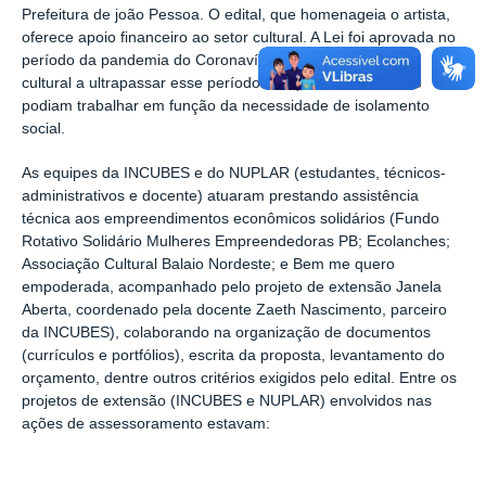
Prefeitura de joão Pessoa. O edital, que homenageia o artista,
oferece apoio financeiro ao setor cultural. A Lei foi aprovada no
período da pandemia do Coronavírus para ajudar o setor
cultural a ultrapassar esse período em que os artistas não
podiam trabalhar em função da necessidade de isolamento
social.
As equipes da INCUBES e do NUPLAR (estudantes, técnicos-
administrativos e docente) atuaram prestando assistência
técnica aos empreendimentos econômicos solidários (Fundo
Rotativo Solidário Mulheres Empreendedoras PB; Ecolanches;
Associação Cultural Balaio Nordeste; e Bem me quero
empoderada, acompanhado pelo projeto de extensão Janela
Aberta, coordenado pela docente Zaeth Nascimento, parceiro
da INCUBES),
colaborando na organização de documentos
(currículos e portfólios), escrita da proposta, levantamento do
orçamento, dentre outros critérios exigidos pelo edital.
Entre os
projetos de extensão (INCUBES e NUPLAR) envolvidos nas
ações de assessoramento estavam: