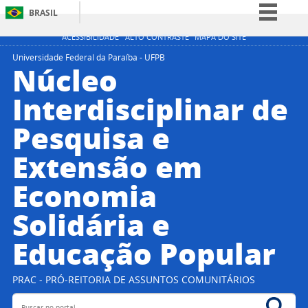
BRASIL
Simplifique!
ACESSIBILIDADE
ALTO CONTRASTE
MAPA DO SITE
Comunica BR
Universidade Federal da Paraíba - UFPB
Núcleo
Participe
Interdisciplinar de
Acesso à informação
Pesquisa e
Legislação
Canais
Extensão em
Economia
Solidária e
Educação Popular
PRAC - PRÓ-REITORIA DE ASSUNTOS COMUNITÁRIOS
Buscar no portal
Bus