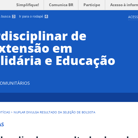
Simplifique!
Comunica BR
Participe
Acesso à infor
 a busca
3
Ir para o rodapé
4
ACESS
disciplinar de
Extensão em
lidária e Educação
 COMUNITÁRIOS
TÍCIAS
>
NUPLAR DIVULGA RESULTADO DA SELEÇÃO DE BOLSISTA
AS