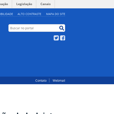
mação
Legislação
Canais
IBILIDADE
ALTO CONTRASTE
MAPA DO SITE
Buscar no portal
Buscar no portal
Twitter
Facebook
Contato
Webmail