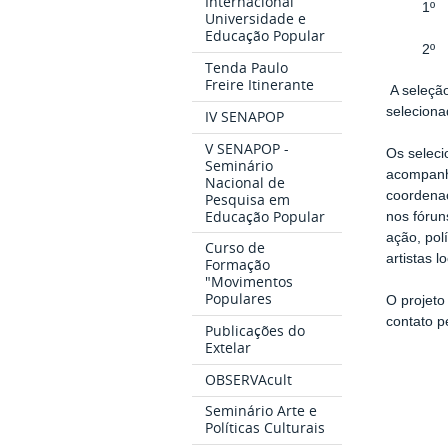
Internacional
Universidade e
Educação Popular
2º Cle
Tenda Paulo
Freire Itinerante
A seleção
seleciona
IV SENAPOP
V SENAPOP -
Os seleci
Seminário
acompanha
Nacional de
coordenaç
Pesquisa em
Educação Popular
nos fórun
ação, pol
Curso de
artistas l
Formação
"Movimentos
Populares
O projeto
contato p
Publicações do
Extelar
OBSERVAcult
Seminário Arte e
Políticas Culturais