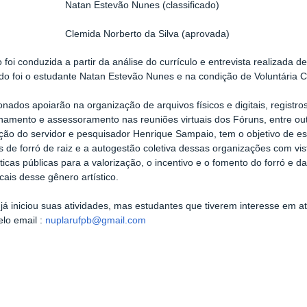
1º
Natan Estevão Nunes (classificado)
mida Norberto da Silva (aprovada)
 foi conduzida a partir da análise do currículo e entrevista realizada de
do foi o estudante Natan Estevão Nunes e na condição de Voluntária C
onados apoiarão na organização de arquivos físicos e digitais, registro
mento e assessoramento nas reuniões virtuais dos Fóruns, entre outr
ão do servidor e pesquisador Henrique Sampaio, tem o objetivo de est
s de forró de raiz e a autogestão coletiva dessas organizações com vis
íticas públicas para a valorização, o incentivo e o fomento do forró e d
ocais desse gênero artístico.
 já iniciou suas atividades, mas estudantes que tiverem interesse em 
elo email :
nuplarufpb@gmail.com