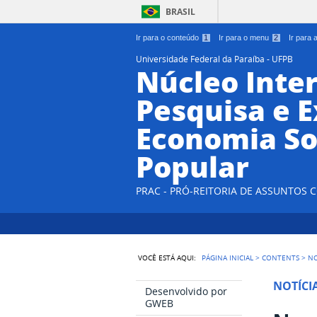
BRASIL
Ir para o conteúdo
1
Ir para o menu
2
Ir para
Universidade Federal da Paraíba - UFPB
Núcleo Inter
Pesquisa e 
Economia So
Popular
PRAC - PRÓ-REITORIA DE ASSUNTOS
VOCÊ ESTÁ AQUI:
PÁGINA INICIAL
>
CONTENTS
>
NO
NOTÍCI
Desenvolvido por
GWEB