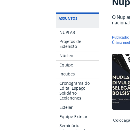
Nup
O Nuplar
ASSUNTOS
nacional
NUPLAR
publicado
:
Projetos de
última mo
Extensão
Núcleo
Equipe
Incubes
Cronograma do
Edital Espaço
Solidário
Ecolanches
Extelar
Equipe Extelar
Coloc
Seminário