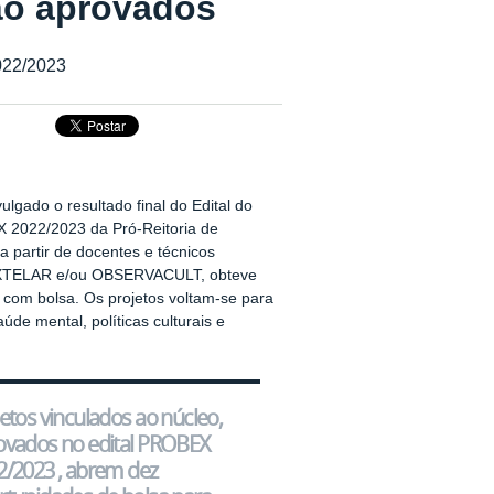
ão aprovados
022/2023
vulgado o resultado final do Edital d
o
2022/2023 da Pró-Reitoria de
 partir de docentes e técnicos
 EXTELAR e/ou OBSERVACULT, obteve
 com bolsa. Os projetos voltam-se para
úde mental, políticas culturais e
etos vinculados ao núcleo,
ovados no edital PROBEX
2/2023 , abrem dez