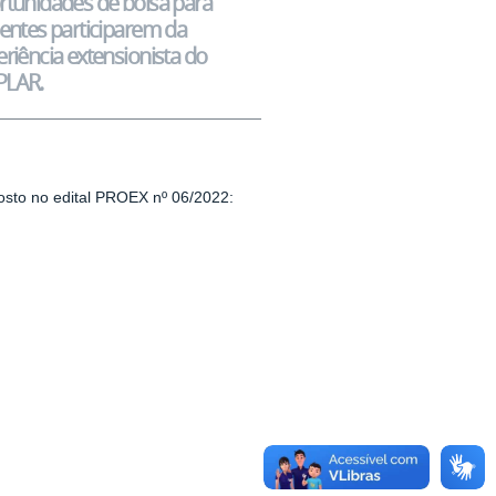
rtunidades de bolsa para
centes participarem da
riência extensionista do
LAR.
osto no edital PROEX nº 06/2022: