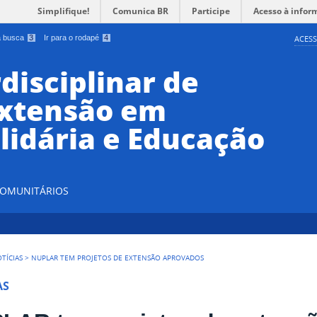
Simplifique!
Comunica BR
Participe
Acesso à infor
 a busca
3
Ir para o rodapé
4
ACESS
disciplinar de
Extensão em
lidária e Educação
 COMUNITÁRIOS
TÍCIAS
>
NUPLAR TEM PROJETOS DE EXTENSÃO APROVADOS
AS