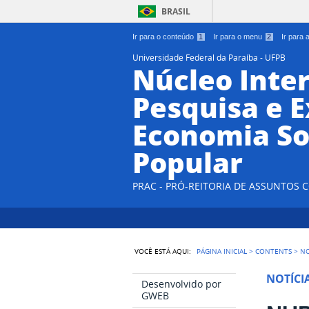
BRASIL
Ir para o conteúdo
1
Ir para o menu
2
Ir para
Universidade Federal da Paraíba - UFPB
Núcleo Inter
Pesquisa e 
Economia So
Popular
PRAC - PRÓ-REITORIA DE ASSUNTOS
VOCÊ ESTÁ AQUI:
PÁGINA INICIAL
>
CONTENTS
>
NO
NOTÍCI
Desenvolvido por
GWEB