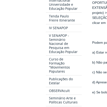
Internacional
OPORTUNI
Universidade e
EXTENSÃO
Educação Popular
projeto)
Tenda Paulo
SELEÇÃO 
Freire Itinerante
clicar 
IV SENAPOP
V SENAPOP -
Seminário
Podem par
Nacional de
Pesquisa em
Educação Popular
a) Estar 
Curso de
b) Não pa
Formação
"Movimentos
Populares
c) Não se
Publicações do
d) Aprese
Extelar
OBSERVAcult
e) Se bol
Seminário Arte e
Políticas Culturais