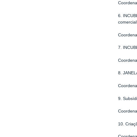
Coordena
6.
INCUBE
comercial
Coordena
7.
INCUBE
Coordena
8.
JANELA
Coordena
9.
Subsíd
Coordena
10. Criaç
Coordena