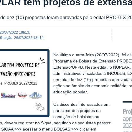
LAR tem projetos de extens
 de dez (10) propostas foram aprovadas pelo edital PROBEX 2
26/07/2022 18h13
,
dificação
:
26/07/2022 18h14
Na última quarta-feira (20/07/2022), foi di
Programa de Bolsas de Extensão
PROBEX 
Extensão/UFPB. Neste edital, o NUPLAR, a
administrativos vinculados à INCUBES,
um total de dez (10) propostas aprovadas
ações no âmbito da economia solidária, sa
educação popular.
Os discentes interessados em
Proj
participar dos projetos na
condição de bolsistas ou
apr
os, devem registrar no Sigaa, seguindo os seguintes passos:
202
o SIGAA >>> acessar o menu BOLSAS >>> clicar em