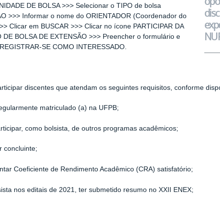
opo
DADE DE BOLSA >>> Selecionar o TIPO de bolsa
dis
 >>> Informar o nome do ORIENTADOR (Coordenador do
expe
 >>> Clicar em BUSCAR >>> Clicar no ícone PARTICIPAR DA
NUP
DE BOLSA DE EXTENSÃO >>> Preencher o formulário e
em REGISTRAR-SE COMO INTERESSADO.
ticipar discentes que atendam os seguintes requisitos, conforme disp
regularmente matriculado (a) na UFPB;
rticipar, como bolsista, de outros programas acadêmicos;
r concluinte;
ntar Coeficiente de Rendimento Acadêmico (CRA) satisfatório;
sista nos editais de 2021, ter submetido resumo no XXII ENEX;