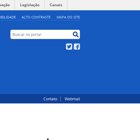
mação
Legislação
Canais
IBILIDADE
ALTO CONTRASTE
MAPA DO SITE
Buscar no portal
Buscar no portal
Twitter
Facebook
Contato
Webmail