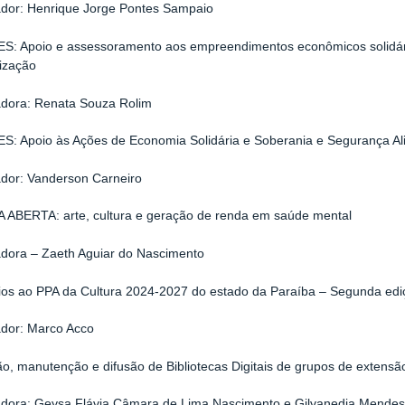
dor: Henrique Jorge Pontes Sampaio
S: Apoio e assessoramento aos empreendimentos econômicos solidári
ização
dora: Renata Souza Rolim
S: Apoio às Ações de Economia Solidária e Soberania e Segurança Ali
dor: Vanderson Carneiro
 ABERTA: arte, cultura e geração de renda em saúde mental
dora – Zaeth Aguiar do Nascimento
ios ao PPA da Cultura 2024-2027 do estado da Paraíba – Segunda edi
dor: Marco Acco
ão, manutenção e difusão de Bibliotecas Digitais de grupos de extens
dora: Geysa Flávia Câmara de Lima Nascimento e Gilvanedja Mende