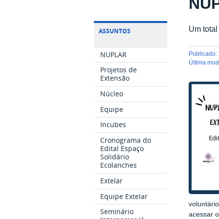
NUP
Um total
ASSUNTOS
NUPLAR
publicado
:
última mo
Projetos de
Extensão
Núcleo
Equipe
Incubes
Cronograma do
Edital Espaço
Solidário
Ecolanches
Extelar
Equipe Extelar
voluntári
Seminário
acessar 