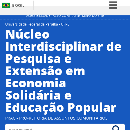
BRASIL
Simplifique!
ACESSIBILIDADE
ALTO CONTRASTE
MAPA DO SITE
Comunica BR
Universidade Federal da Paraíba - UFPB
Núcleo
Participe
Interdisciplinar de
Acesso à informação
Pesquisa e
Legislação
Canais
Extensão em
Economia
Solidária e
Educação Popular
PRAC - PRÓ-REITORIA DE ASSUNTOS COMUNITÁRIOS
Buscar no portal
Bus