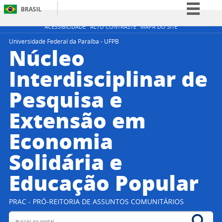
BRASIL
Simplifique!
ACESSIBILIDADE
ALTO CONTRASTE
MAPA DO SITE
Comunica BR
Universidade Federal da Paraíba - UFPB
Núcleo
Participe
Interdisciplinar de
Acesso à informação
Pesquisa e
Legislação
Canais
Extensão em
Economia
Solidária e
Educação Popular
PRAC - PRÓ-REITORIA DE ASSUNTOS COMUNITÁRIOS
Buscar no portal
Bus