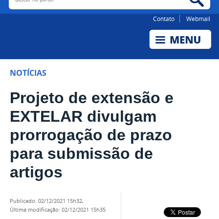
Contato
Webmail
NOTÍCIAS
Projeto de extensão e
EXTELAR divulgam
prorrogação de prazo
para submissão de
artigos
publicado
:
02/12/2021 15h32
,
última modificação
:
02/12/2021 15h35