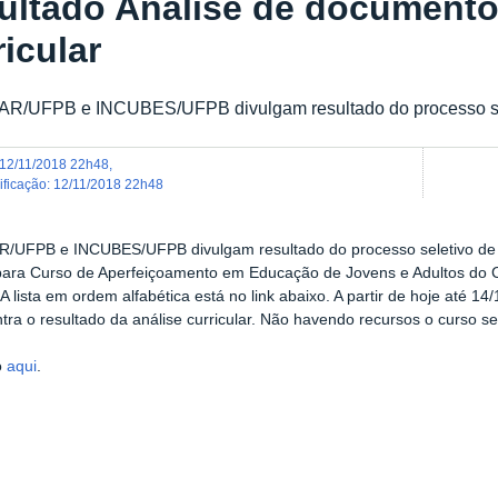
ultado Análise de documento
icular
R/UFPB e INCUBES/UFPB divulgam resultado do processo sele
12/11/2018 22h48
,
dificação
:
12/11/2018 22h48
UFPB e INCUBES/UFPB divulgam resultado do processo seletivo de ca
para Curso de Aperfeiçoamento em Educação de Jovens e Adultos d
 A lista em ordem alfabética está no link abaixo. A partir de hoje até 14
ntra o resultado da análise curricular. Não havendo recursos o curso se
o
aqui
.