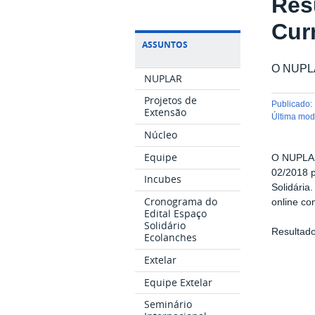
Res
Curr
ASSUNTOS
O NUPLA
NUPLAR
Projetos de
publicado
:
Extensão
última mo
Núcleo
Equipe
O NUPLAR/
02/2018 
Incubes
Solidária.
Cronograma do
online co
Edital Espaço
Solidário
Resultad
Ecolanches
Extelar
Equipe Extelar
Seminário