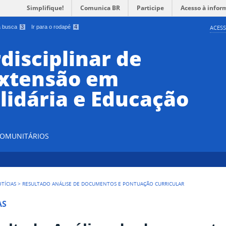
Simplifique!
Comunica BR
Participe
Acesso à infor
 a busca
3
Ir para o rodapé
4
ACESS
disciplinar de
Extensão em
lidária e Educação
 COMUNITÁRIOS
TÍCIAS
>
RESULTADO ANÁLISE DE DOCUMENTOS E PONTUAÇÃO CURRICULAR
AS