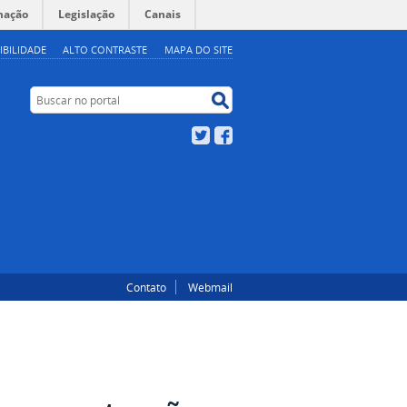
mação
Legislação
Canais
IBILIDADE
ALTO CONTRASTE
MAPA DO SITE
Buscar no portal
Buscar no portal
Twitter
Facebook
Contato
Webmail