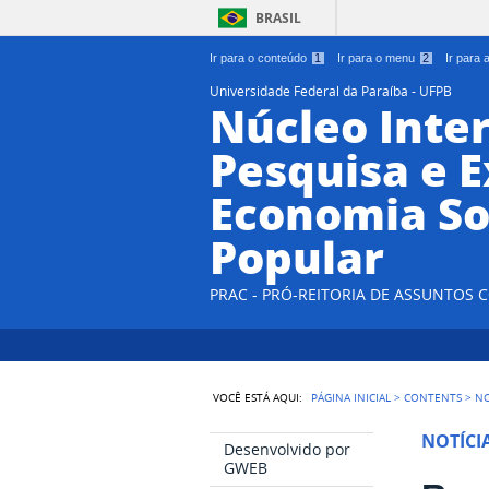
BRASIL
Ir para o conteúdo
1
Ir para o menu
2
Ir para
Universidade Federal da Paraíba - UFPB
Núcleo Inter
Pesquisa e 
Economia So
Popular
PRAC - PRÓ-REITORIA DE ASSUNTOS
VOCÊ ESTÁ AQUI:
PÁGINA INICIAL
>
CONTENTS
>
NO
NOTÍCI
Desenvolvido por
GWEB