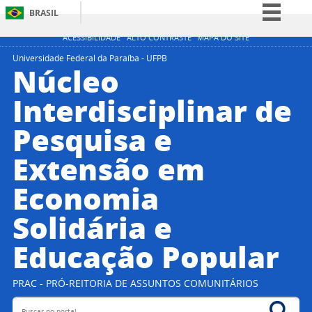
BRASIL
Simplifique!
ACESSIBILIDADE
ALTO CONTRASTE
MAPA DO SITE
Comunica BR
Universidade Federal da Paraíba - UFPB
Núcleo
Participe
Interdisciplinar de
Acesso à informação
Pesquisa e
Legislação
Canais
Extensão em
Economia
Solidária e
Educação Popular
PRAC - PRÓ-REITORIA DE ASSUNTOS COMUNITÁRIOS
Buscar no portal
Bus