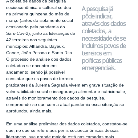
A coleta de dados da pesquisa
A pesquisa já
socioeconômica e cultural se deu
na primeira quinzena do mês de
pôde indicar,
março (antes do isolamento social
através dos dados
ocasionado pela pandemia do
coletados, a
Sars-Cov-2), junto às lideranças de
necessidade de se
42 terreiros nos seguintes
incluir os povos de
municípios: Alhandra, Bayeux,
terreiros em
Conde, João Pessoa e Santa Rita.
políticas públicas
O processo de análise dos dados
coletados se encontra em
emergenciais.
andamento, sendo já possível
constatar que os povos de terreiro
praticantes da Jurema Sagrada vivem em grave situação de
vulnerabilidade social e insegurança alimentar e nutricional e,
através do monitoramento dos dados da pesquisa,
compreende-se que com a atual pandemia essa situação se
aprofundou ainda mais.
Em uma análise preliminar dos dados coletados, constatou-se
que, no que se refere aos perfis socioeconômicos dessas
lideranças, sua grande maioria está nas camadas mais