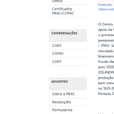
DWEB
publicado
:
Certificados
última mo
PRAC/COPAC
O Centro 
apoio da
COORDENAÇÕES
o process
pesquisas
COEX
– PRO- 
vinculado
COPAC
financeir
COEP
Fundo Na
proc.2500
2014ND001
produção
ASSUNTOS
bem como
no SUS (
Sobre a PRAC
Portaria
Resoluções
Formulários