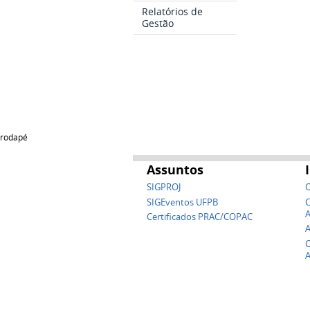
Relatórios de
Gestão
rodapé
Assuntos
SIGPROJ
O
SIGEventos UFPB
C
A
Certificados PRAC/COPAC
A
C
A