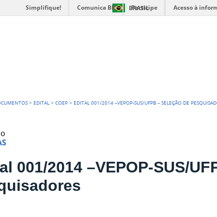
Simplifique!
Comunica BR
Participe
Acesso à infor
BRASIL
IA DE EXTENSÃO
OCUMENTOS
>
EDITAL
>
COEP
>
EDITAL 001/2014 –VEPOP-SUS/UFPB – SELEÇÃO DE PESQUISA
do
AS
tal 001/2014 –VEPOP-SUS/UFP
quisadores