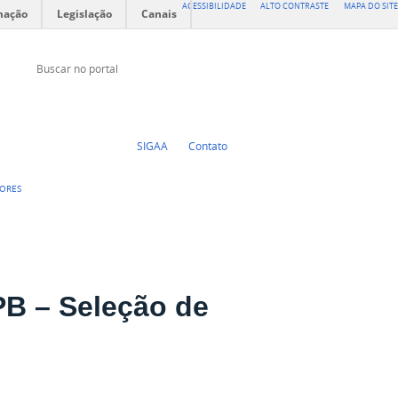
ACESSIBILIDADE
ALTO CONTRASTE
MAPA DO SITE
mação
Legislação
Canais
Buscar no portal
Buscar no portal
Instagram
Facebook
YouTube
SIGAA
Contato
DORES
B – Seleção de