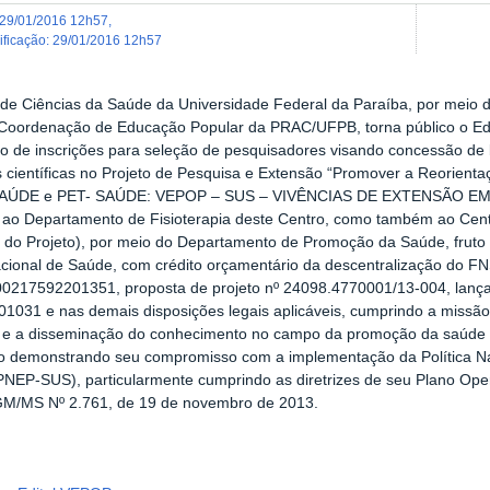
29/01/2016 12h57
,
dificação
:
29/01/2016 12h57
de Ciências da Saúde da Universidade Federal da Paraíba, por meio 
 Coordenação de Educação Popular da PRAC/UFPB, torna público o 
o de inscrições para seleção de pesquisadores visando concessão de
 científicas no Projeto de Pesquisa e Extensão “Promover a Reorient
SAÚDE e PET- SAÚDE: VEPOP – SUS – VIVÊNCIAS DE EXTENSÃO 
 ao Departamento de Fisioterapia deste Centro, como também ao Cent
o do Projeto), por meio do Departamento de Promoção da Saúde, fruto
cional de Saúde, com crédito orçamentário da descentralização do
0217592201351, proposta de projeto nº 24098.4770001/13-004, lança
031 e nas demais disposições legais aplicáveis, cumprindo a missão 
 e a disseminação do conhecimento no campo da promoção da saúde 
 demonstrando seu compromisso com a implementação da Política N
PNEP-SUS), particularmente cumprindo as diretrizes de seu Plano O
 GM/MS Nº 2.761, de 19 de novembro de 2013.