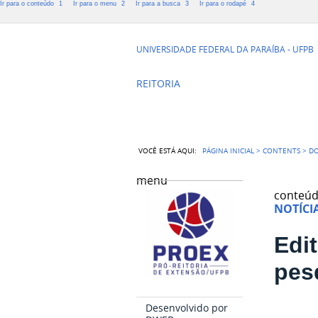
Ir para o conteúdo
1
Ir para o menu
2
Ir para a busca
3
Ir para o rodapé
4
PRÓ-REITOR
UNIVERSIDADE FEDERAL DA PARAÍBA - UFPB
REITORIA
VOCÊ ESTÁ AQUI:
PÁGINA INICIAL
>
CONTENTS
>
D
menu
conteú
NOTÍCI
Edi
pes
Desenvolvido por