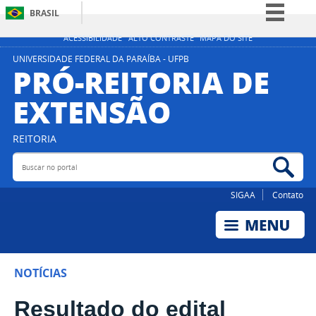
BRASIL
Simplifique!
ACESSIBILIDADE
ALTO CONTRASTE
MAPA DO SITE
Comunica BR
UNIVERSIDADE FEDERAL DA PARAÍBA - UFPB
PRÓ-REITORIA DE
Participe
EXTENSÃO
Acesso à informação
Legislação
REITORIA
Canais
Buscar no portal
Bus
SIGAA
Contato
NOTÍCIAS
Resultado do edital