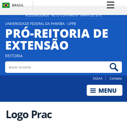
BRASIL
Simplifique!
ACESSIBILIDADE
ALTO CONTRASTE
MAPA DO SITE
Comunica BR
UNIVERSIDADE FEDERAL DA PARAÍBA - UFPB
PRÓ-REITORIA DE
Participe
EXTENSÃO
Acesso à informação
Legislação
REITORIA
Canais
Buscar no portal
Bus
SIGAA
Contato
Logo Prac