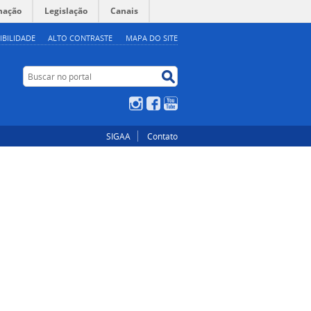
mação
Legislação
Canais
IBILIDADE
ALTO CONTRASTE
MAPA DO SITE
Buscar no portal
Buscar no portal
Instagram
Facebook
YouTube
SIGAA
Contato