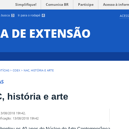
Simplifique!
Comunica BR
Participe
Acesso à infor
 a busca
3
Ir para o rodapé
4
ACESS
IA DE EXTENSÃO
TÍCIAS
>
COEX
>
NAC, HISTÓRIA E ARTE
AS
 história e arte
13/08/2018 19h42
,
ificação
:
13/08/2018 19h42
abordou os 40 anos do Núcleo de Arte Contemporânea