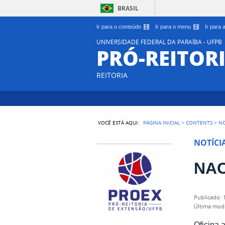
BRASIL
Ir para o conteúdo
1
Ir para o menu
2
Ir para
UNIVERSIDADE FEDERAL DA PARAÍBA - UFPB
PRÓ-REITOR
REITORIA
VOCÊ ESTÁ AQUI:
PÁGINA INICIAL
>
CONTENTS
>
NO
NOTÍCI
NAC,
publicado
:
última mod
Oficina 