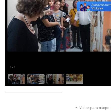
1
/
4
Voltar para o topo