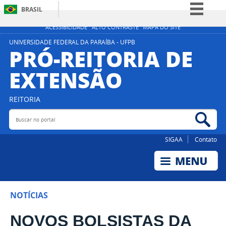
BRASIL
Simplifique!
ACESSIBILIDADE
ALTO CONTRASTE
MAPA DO SITE
Comunica BR
UNIVERSIDADE FEDERAL DA PARAÍBA - UFPB
PRÓ-REITORIA DE
Participe
EXTENSÃO
Acesso à informação
Legislação
REITORIA
Canais
Buscar no portal
Bus
SIGAA
Contato
NOTÍCIAS
NOVOS BOLSISTAS DA