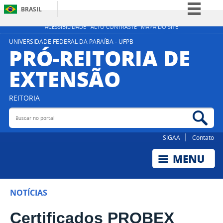
BRASIL
Simplifique!
ACESSIBILIDADE
ALTO CONTRASTE
MAPA DO SITE
Comunica BR
UNIVERSIDADE FEDERAL DA PARAÍBA - UFPB
PRÓ-REITORIA DE
Participe
EXTENSÃO
Acesso à informação
Legislação
REITORIA
Canais
Buscar no portal
Bus
SIGAA
Contato
NOTÍCIAS
Certificados PROBEX