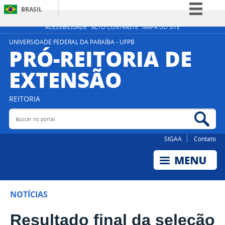
BRASIL
Simplifique!
ACESSIBILIDADE
ALTO CONTRASTE
MAPA DO SITE
Comunica BR
UNIVERSIDADE FEDERAL DA PARAÍBA - UFPB
PRÓ-REITORIA DE
Participe
EXTENSÃO
Acesso à informação
Legislação
REITORIA
Canais
Buscar no portal
Bus
SIGAA
Contato
NOTÍCIAS
Resultado final da seleção