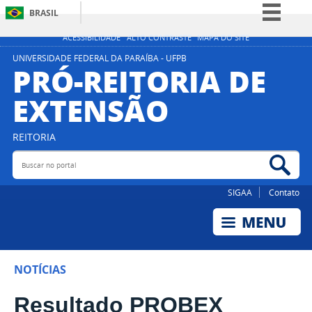
BRASIL
Simplifique!
ACESSIBILIDADE
ALTO CONTRASTE
MAPA DO SITE
Comunica BR
UNIVERSIDADE FEDERAL DA PARAÍBA - UFPB
PRÓ-REITORIA DE
Participe
EXTENSÃO
Acesso à informação
Legislação
REITORIA
Canais
Buscar no portal
Bus
SIGAA
Contato
NOTÍCIAS
Resultado PROBEX