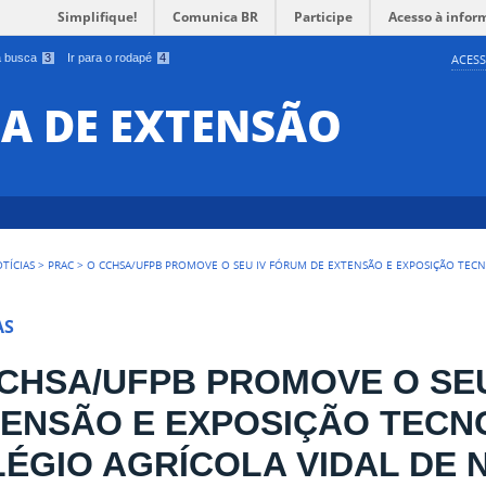
Simplifique!
Comunica BR
Participe
Acesso à infor
 a busca
3
Ir para o rodapé
4
ACESS
IA DE EXTENSÃO
TÍCIAS
>
PRAC
>
O CCHSA/UFPB PROMOVE O SEU IV FÓRUM DE EXTENSÃO E EXPOSIÇÃO TECN
AS
CHSA/UFPB PROMOVE O SEU
ENSÃO E EXPOSIÇÃO TECN
ÉGIO AGRÍCOLA VIDAL DE 