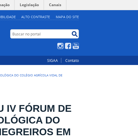
mação
Legislação
Canais
IBILIDADE
ALTO CONTRASTE
MAPA DO SITE
Buscar no portal
Buscar no portal
Instagram
Facebook
YouTube
SIGAA
Contato
OLÓGICA DO COLÉGIO AGRÍCOLA VIDAL DE
 IV FÓRUM DE
OLÓGICA DO
NEGREIROS EM