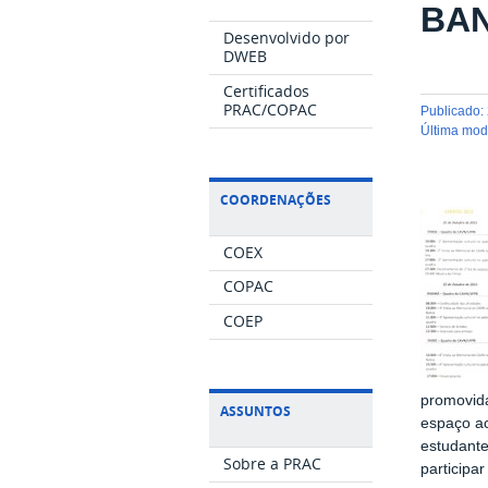
BA
Desenvolvido por
DWEB
Certificados
PRAC/COPAC
publicado
:
última mo
COORDENAÇÕES
COEX
COPAC
COEP
promovida
ASSUNTOS
espaço ac
estudante
Sobre a PRAC
participa