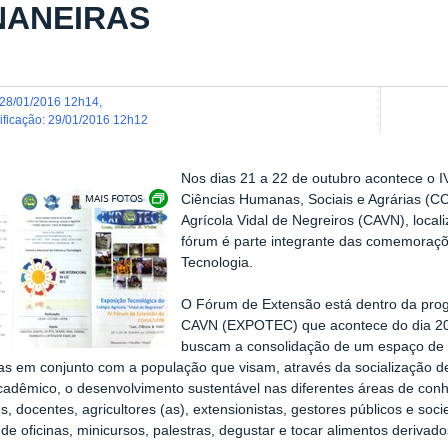
NANEIRAS
28/01/2016 12h14
,
dificação
:
29/01/2016 12h12
Nos dias 21 a 22 de outubro acontece o 
Exibir carrossel de imagens
Ciências Humanas, Sociais e Agrárias (
Agrícola Vidal de Negreiros (CAVN), loca
fórum é parte integrante das comemoraçõ
Tecnologia.
O Fórum de Extensão está dentro da pro
CAVN (EXPOTEC) que acontece do dia 20 
buscam a consolidação de um espaço de d
s em conjunto com a população que visam, através da socialização de
adêmico, o desenvolvimento sustentável nas diferentes áreas de conh
s, docentes, agricultores (as), extensionistas, gestores públicos e so
r de oficinas, minicursos, palestras, degustar e tocar alimentos derivad