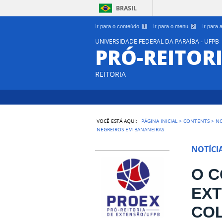
BRASIL
Ir para o conteúdo
1
Ir para o menu
2
Ir para
UNIVERSIDADE FEDERAL DA PARAÍBA - UFPB
PRÓ-REITOR
REITORIA
VOCÊ ESTÁ AQUI:
PÁGINA INICIAL
>
CONTENTS
>
NO
NEGREIROS EM BANANEIRAS
NOTÍCI
O C
EXT
COL