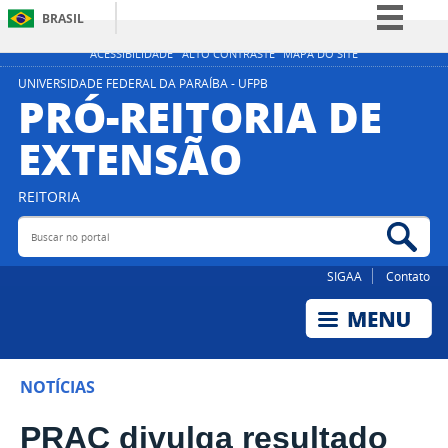
BRASIL
Simplifique!
ACESSIBILIDADE
ALTO CONTRASTE
MAPA DO SITE
Comunica BR
UNIVERSIDADE FEDERAL DA PARAÍBA - UFPB
PRÓ-REITORIA DE
Participe
EXTENSÃO
Acesso à informação
Legislação
REITORIA
Canais
Buscar no portal
Bus
SIGAA
Contato
NOTÍCIAS
PRAC divulga resultado