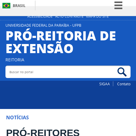
BRASIL
Simplifique!
ACESSIBILIDADE
ALTO CONTRASTE
MAPA DO SITE
Comunica BR
UNIVERSIDADE FEDERAL DA PARAÍBA - UFPB
PRÓ-REITORIA DE
Participe
EXTENSÃO
Acesso à informação
Legislação
REITORIA
Canais
Buscar no portal
Bus
SIGAA
Contato
NOTÍCIAS
PRÓ-REITORES