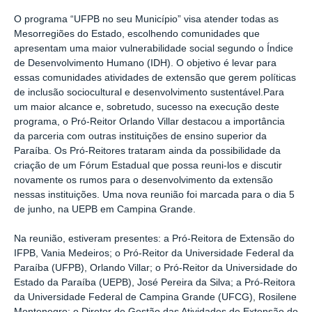
O programa “UFPB no seu Município” visa atender todas as
Mesorregiões do Estado, escolhendo comunidades que
apresentam uma maior vulnerabilidade social segundo o Índice
de Desenvolvimento Humano (IDH). O objetivo é levar para
essas comunidades atividades de extensão que gerem políticas
de inclusão sociocultural e desenvolvimento sustentável.Para
um maior alcance e, sobretudo, sucesso na execução deste
programa, o Pró-Reitor Orlando Villar destacou a importância
da parceria com outras instituições de ensino superior da
Paraíba. Os Pró-Reitores trataram ainda da possibilidade da
criação de um Fórum Estadual que possa reuni-los e discutir
novamente os rumos para o desenvolvimento da extensão
nessas instituições. Uma nova reunião foi marcada para o dia 5
de junho, na UEPB em Campina Grande.
Na reunião, estiveram presentes: a Pró-Reitora de Extensão do
IFPB, Vania Medeiros; o Pró-Reitor da Universidade Federal da
Paraíba (UFPB), Orlando Villar; o Pró-Reitor da Universidade do
Estado da Paraíba (UEPB), José Pereira da Silva; a Pró-Reitora
da Universidade Federal de Campina Grande (UFCG), Rosilene
Montenegro; o Diretor de Gestão das Atividades de Extensão do