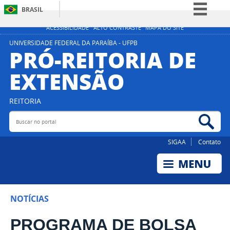
BRASIL
Simplifique!
ACESSIBILIDADE
ALTO CONTRASTE
MAPA DO SITE
Comunica BR
UNIVERSIDADE FEDERAL DA PARAÍBA - UFPB
PRÓ-REITORIA DE
Participe
EXTENSÃO
Acesso à informação
Legislação
REITORIA
Canais
Buscar no portal
Bus
SIGAA
Contato
NOTÍCIAS
PROGRAMA DE BOLSA