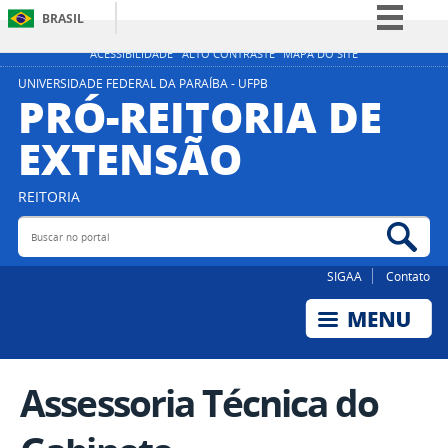
BRASIL
Simplifique!
ACESSIBILIDADE
ALTO CONTRASTE
MAPA DO SITE
Comunica BR
UNIVERSIDADE FEDERAL DA PARAÍBA - UFPB
PRÓ-REITORIA DE
Participe
EXTENSÃO
Acesso à informação
Legislação
REITORIA
Canais
Buscar no portal
Bus
SIGAA
Contato
Assessoria Técnica do