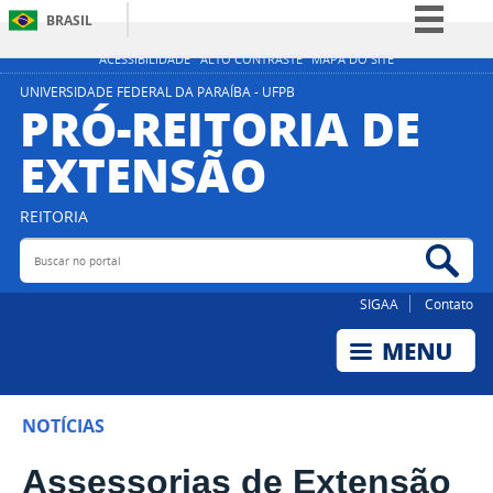
BRASIL
Simplifique!
ACESSIBILIDADE
ALTO CONTRASTE
MAPA DO SITE
Comunica BR
UNIVERSIDADE FEDERAL DA PARAÍBA - UFPB
PRÓ-REITORIA DE
Participe
EXTENSÃO
Acesso à informação
Legislação
REITORIA
Canais
Buscar no portal
Bus
SIGAA
Contato
NOTÍCIAS
Assessorias de Extensão