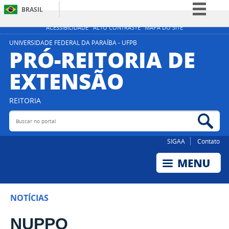
BRASIL
Simplifique!
ACESSIBILIDADE
ALTO CONTRASTE
MAPA DO SITE
Comunica BR
UNIVERSIDADE FEDERAL DA PARAÍBA - UFPB
PRÓ-REITORIA DE
Participe
EXTENSÃO
Acesso à informação
Legislação
REITORIA
Canais
Buscar no portal
Bus
SIGAA
Contato
NOTÍCIAS
NUPPO