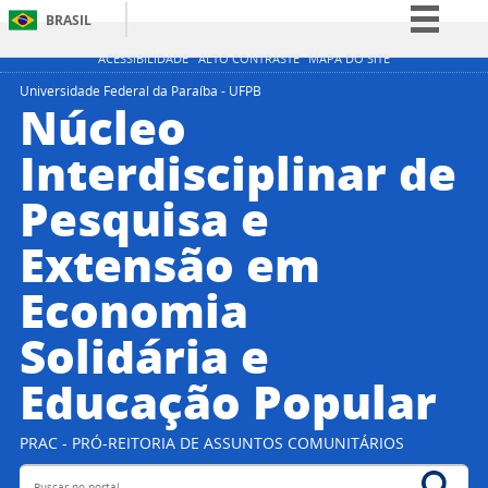
BRASIL
Simplifique!
ACESSIBILIDADE
ALTO CONTRASTE
MAPA DO SITE
Comunica BR
Universidade Federal da Paraíba - UFPB
Núcleo
Participe
Interdisciplinar de
Acesso à informação
Pesquisa e
Legislação
Canais
Extensão em
Economia
Solidária e
Educação Popular
PRAC - PRÓ-REITORIA DE ASSUNTOS COMUNITÁRIOS
Buscar no portal
Bus