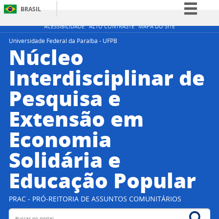
BRASIL
Simplifique!
ACESSIBILIDADE
ALTO CONTRASTE
MAPA DO SITE
Comunica BR
Universidade Federal da Paraíba - UFPB
Núcleo
Participe
Interdisciplinar de
Acesso à informação
Pesquisa e
Legislação
Canais
Extensão em
Economia
Solidária e
Educação Popular
PRAC - PRÓ-REITORIA DE ASSUNTOS COMUNITÁRIOS
Buscar no portal
Bus