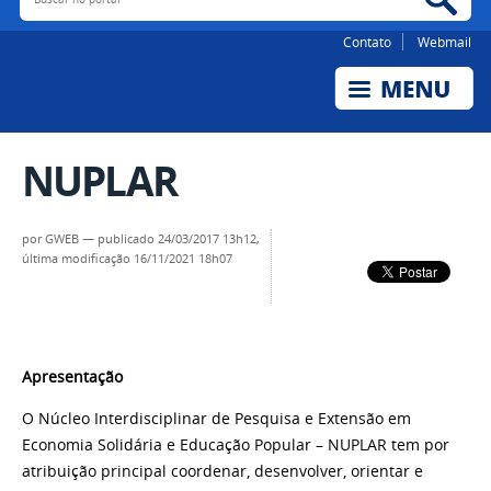
Contato
Webmail
NUPLAR
por
GWEB
—
publicado
24/03/2017 13h12,
última modificação
16/11/2021 18h07
Apresentação
O Núcleo Interdisciplinar de Pesquisa e Extensão em
Economia Solidária e Educação Popular – NUPLAR tem por
atribuição principal coordenar, desenvolver, orientar e