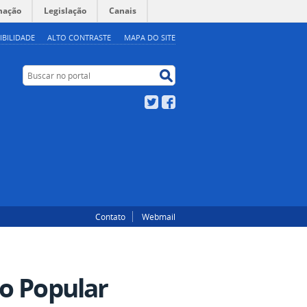
mação
Legislação
Canais
IBILIDADE
ALTO CONTRASTE
MAPA DO SITE
Buscar no portal
Buscar no portal
Twitter
Facebook
Contato
Webmail
o Popular