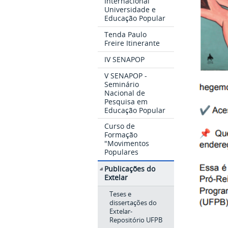
Internacional
Universidade e
Educação Popular
Tenda Paulo
Freire Itinerante
IV SENAPOP
V SENAPOP -
Seminário
Nacional de
Pesquisa em
Educação Popular
Curso de
Formação
"Movimentos
Populares
Publicações do
Extelar
Teses e
dissertações do
Extelar-
Repositório UFPB