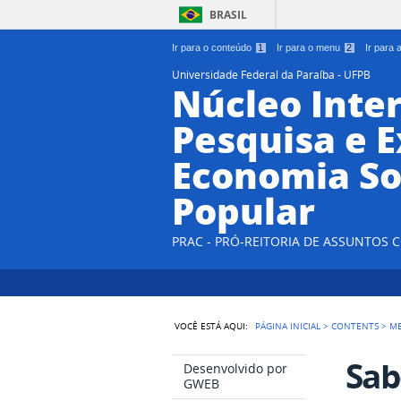
BRASIL
Ir para o conteúdo
1
Ir para o menu
2
Ir para
Universidade Federal da Paraíba - UFPB
Núcleo Inter
Pesquisa e 
Economia So
Popular
PRAC - PRÓ-REITORIA DE ASSUNTOS
VOCÊ ESTÁ AQUI:
PÁGINA INICIAL
>
CONTENTS
>
M
Sab
Desenvolvido por
GWEB