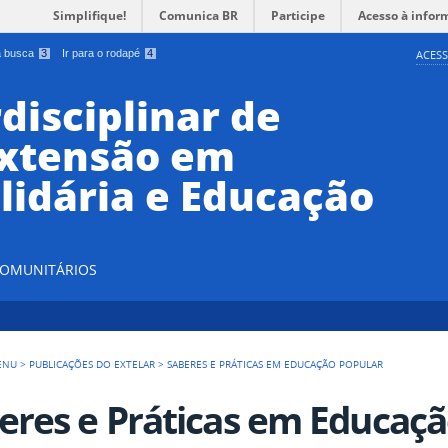
Simplifique!
Comunica BR
Participe
Acesso à infor
 a busca
3
Ir para o rodapé
4
ACESS
disciplinar de
Extensão em
lidária e Educação
 COMUNITÁRIOS
ENU
>
PUBLICAÇÕES DO EXTELAR
>
SABERES E PRÁTICAS EM EDUCAÇÃO POPULAR
eres e Práticas em Educaçã