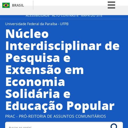
BRASIL
Simplifique!
ACESSIBILIDADE
ALTO CONTRASTE
MAPA DO SITE
Comunica BR
Universidade Federal da Paraíba - UFPB
Núcleo
Participe
Interdisciplinar de
Acesso à informação
Pesquisa e
Legislação
Canais
Extensão em
Economia
Solidária e
Educação Popular
PRAC - PRÓ-REITORIA DE ASSUNTOS COMUNITÁRIOS
Buscar no portal
Bus