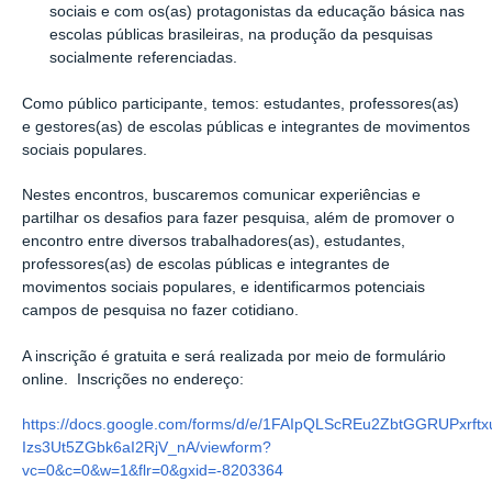
sociais e com os(as) protagonistas da educação básica nas
escolas públicas brasileiras, na produção da pesquisas
socialmente referenciadas.
Como público participante, temos:
estudantes, professores(as)
e gestores(as) de escolas públicas e integrantes de movimentos
sociais populares.
Nestes encontros, buscaremos comunicar experiências e
partilhar os desafios para fazer pesquisa, além de promover o
encontro entre diversos trabalhadores(as), estudantes,
professores(as) de escolas públicas e integrantes de
movimentos sociais populares, e identificarmos potenciais
campos de pesquisa no fazer cotidiano.
A inscrição é gratuita e será realizada por meio de formulário
online.
Inscrições no endereço:
https://docs.google.com/forms/d/e/1FAIpQLScREu2ZbtGGRUPxrf
Izs3Ut5ZGbk6aI2RjV_nA/viewform?
vc=0&c=0&w=1&flr=0&gxid=-8203364