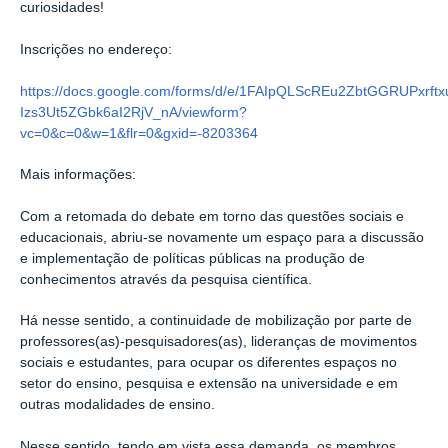
curiosidades!
Inscrições no endereço:
https://docs.google.com/forms/d/e/1FAIpQLScREu2ZbtGGRUPxrf
Izs3Ut5ZGbk6aI2RjV_nA/viewform?
vc=0&c=0&w=1&flr=0&gxid=-8203364
Mais informações:
Com a retomada do debate em torno das questões sociais e
educacionais, abriu-se novamente um espaço para a discussão
e implementação de políticas públicas na produção de
conhecimentos através da pesquisa científica.
Há nesse sentido, a continuidade de mobilização por parte de
professores(as)-pesquisadores(as), lideranças de movimentos
sociais e estudantes, para ocupar os diferentes espaços no
setor do ensino, pesquisa e extensão na universidade e em
outras modalidades de ensino.
Nesse sentido, tendo em vista essa demanda, os membros