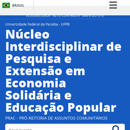
BRASIL
Simplifique!
ACESSIBILIDADE
ALTO CONTRASTE
MAPA DO SITE
Comunica BR
Universidade Federal da Paraíba - UFPB
Núcleo
Participe
Interdisciplinar de
Acesso à informação
Pesquisa e
Legislação
Canais
Extensão em
Economia
Solidária e
Educação Popular
PRAC - PRÓ-REITORIA DE ASSUNTOS COMUNITÁRIOS
Buscar no portal
Bus