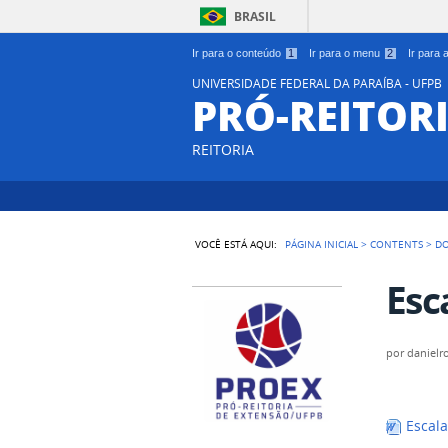
BRASIL
Ir para o conteúdo
1
Ir para o menu
2
Ir para
UNIVERSIDADE FEDERAL DA PARAÍBA - UFPB
PRÓ-REITOR
REITORIA
VOCÊ ESTÁ AQUI:
PÁGINA INICIAL
>
CONTENTS
>
D
Esc
por
danielr
Escala