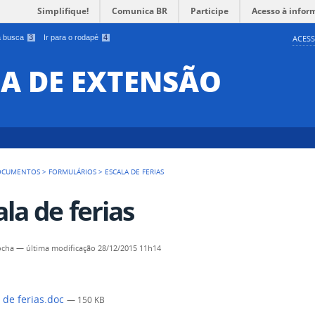
Simplifique!
Comunica BR
Participe
Acesso à infor
 a busca
3
Ir para o rodapé
4
ACESS
IA DE EXTENSÃO
OCUMENTOS
>
FORMULÁRIOS
>
ESCALA DE FERIAS
ala de ferias
ocha
—
última modificação
28/12/2015 11h14
 de ferias.doc
— 150 KB