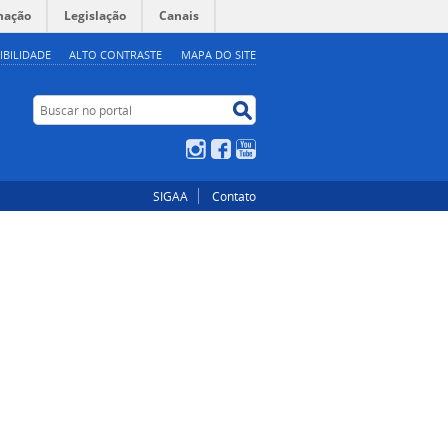
mação
Legislação
Canais
IBILIDADE
ALTO CONTRASTE
MAPA DO SITE
Buscar no portal
Buscar no portal
Instagram
Facebook
YouTube
SIGAA
Contato