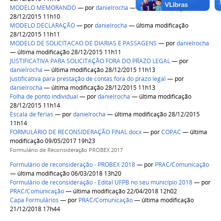
MODELO MEMORANDO
—
por
danielrocha
— última modificação
28/12/2015 11h10
MODELO DECLARAÇÃO
—
por
danielrocha
— última modificação
28/12/2015 11h11
MODELO DE SOLICITACAO DE DIARIAS E PASSAGENS
—
por
danielrocha
— última modificação 28/12/2015 11h11
JUSTIFICATIVA PARA SOLICITAÇÃO FORA DO PRAZO LEGAL
—
por
danielrocha
— última modificação 28/12/2015 11h13
Justificativa para prestação de contas fora do prazo legal
—
por
danielrocha
— última modificação 28/12/2015 11h13
Folha de ponto individual
—
por
danielrocha
— última modificação
28/12/2015 11h14
Escala de ferias
—
por
danielrocha
— última modificação 28/12/2015
11h14
FORMULÁRIO DE RECONSIDERAÇÃO FINAL.docx
—
por
COPAC
— última
modificação 09/05/2017 19h23
Formulário de Reconsideração PROBEX 2017
Formulário de reconsideração - PROBEX 2018
—
por
PRAC/Comunicação
— última modificação 06/03/2018 13h20
Formulário de reconsideração - Edital UFPB no seu município 2018
—
por
PRAC/Comunicação
— última modificação 22/04/2018 12h02
Capa Formulários
—
por
PRAC/Comunicação
— última modificação
21/12/2018 17h44