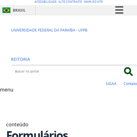
ACESSIBILIDADE
ALTO CONTRASTE
MAPA DO SITE
BRASIL
Simplifique!
PRÓ-REITORIA DE
Comunica BR
UNIVERSIDADE FEDERAL DA PARAÍBA - UFPB
Participe
EXTENSÃO
Acesso à informação
REITORIA
Legislação
Buscar no portal
Canais
SIGAA
Contato
menu
conteúdo
Formulários